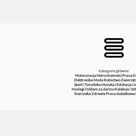
Kategorie główne:
Motoryzacja
Nieruchomości
Praca
D
Elektronika
Moda
Rolnictwo
Zwierzęt
Sport i Turystyka
Muzyka i Edukacja
Us
Noclegi
Oddam za darmo
Kolekcje i Sz
Rozrywka
Zdrowie
Praca dodatkowa