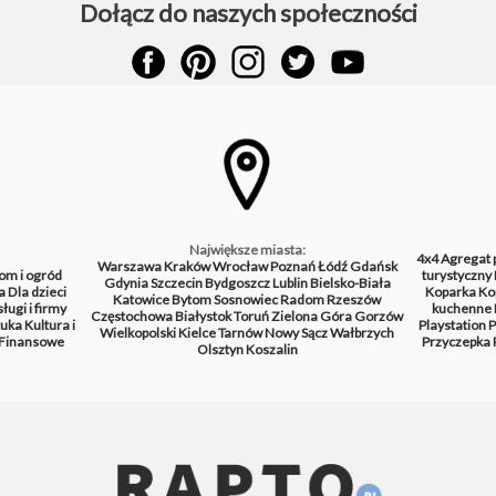
Dołącz do naszych społeczności
Największe miasta:
4x4
Agregat 
Warszawa
Kraków
Wrocław
Poznań
Łódź
Gdańsk
om i ogród
turystyczny
Gdynia
Szczecin
Bydgoszcz
Lublin
Bielsko-Biała
a
Dla dzieci
Koparka
Ko
Katowice
Bytom
Sosnowiec
Radom
Rzeszów
ługi i firmy
kuchenne
Częstochowa
Białystok
Toruń
Zielona Góra
Gorzów
tuka
Kultura i
Playstation
P
Wielkopolski
Kielce
Tarnów
Nowy Sącz
Wałbrzych
Finansowe
Przyczepka
Olsztyn
Koszalin