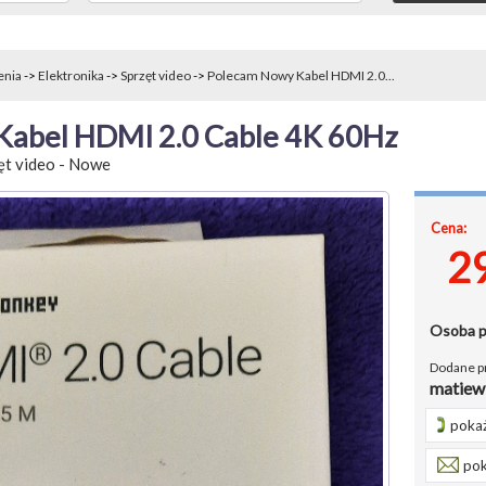
enia
->
Elektronika
->
Sprzęt video
->
Polecam Nowy Kabel HDMI 2.0...
abel HDMI 2.0 Cable 4K 60Hz
ęt video
-
Nowe
Cena:
2
Osoba 
Dodane p
matiew
pokaż
pok