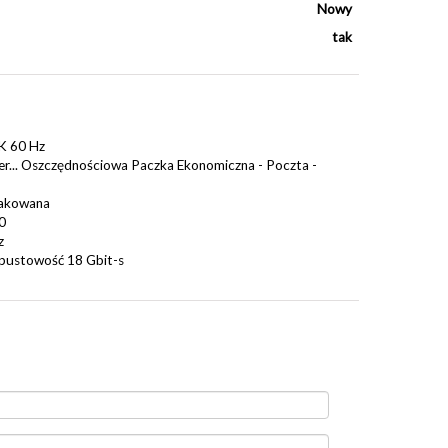
Nowy
tak
K 60 Hz
... Oszczędnościowa Paczka Ekonomiczna - Poczta -
pakowana
0
z
pustowość 18 Gbit-s