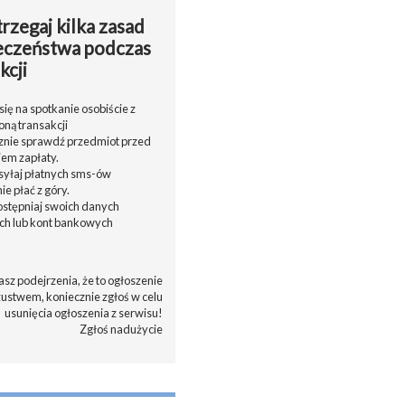
rzegaj kilka zasad
eczeństwa podczas
kcji
ię na spotkanie osobiście z
oną transakcji
cznie sprawdź przedmiot przed
em zapłaty.
ysyłaj płatnych sms-ów
nie płać z góry.
dostępniaj swoich danych
h lub kont bankowych
asz podejrzenia, że to ogłoszenie
zustwem, koniecznie zgłoś w celu
usunięcia ogłoszenia z serwisu!
Zgłoś nadużycie