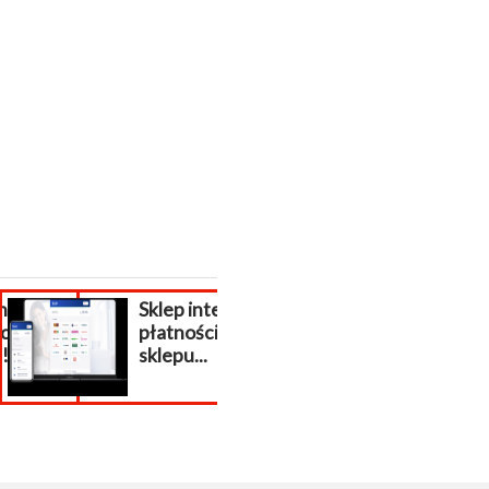
ni
Sklep internetowy
Odwirusowan
i z
płatności do
strony
i!
sklepu...
internetowej..