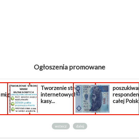
Ogłoszenia promowane
Tworzenie stron
poszukiwa
migracja...
internetowych
respondenc
kasy...
całej Polsk
wstecz
dalej