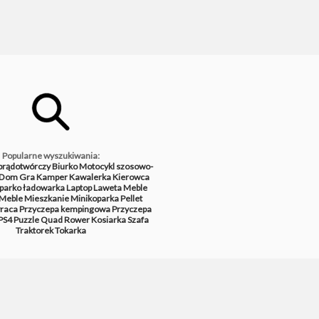
Popularne wyszukiwania:
prądotwórczy
Biurko
Motocykl szosowo-
Dom
Gra
Kamper
Kawalerka
Kierowca
parko ładowarka
Laptop
Laweta
Meble
Meble
Mieszkanie
Minikoparka
Pellet
raca
Przyczepa kempingowa
Przyczepa
PS4
Puzzle
Quad
Rower
Kosiarka
Szafa
Traktorek
Tokarka