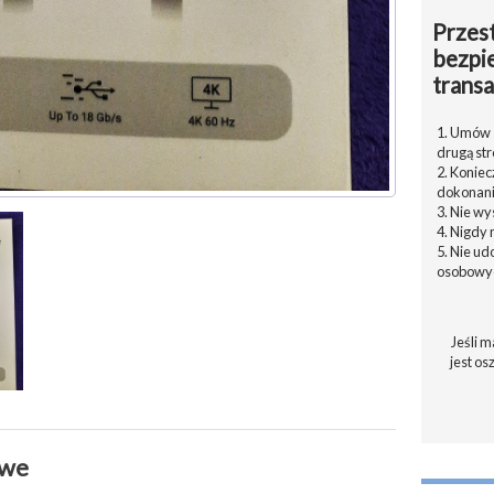
Przest
bezpi
transa
1. Umów s
drugą str
2. Konie
dokonani
3. Nie w
4. Nigdy 
5. Nie u
osobowyc
Jeśli m
jest os
owe