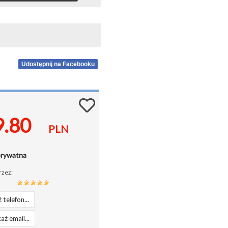
Udostępnij na Facebooku
9.80
PLN
prywatna
rzez:
 telefon...
aż email...