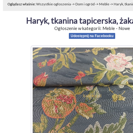
Oglądasz właśnie:
Wszystkie ogłoszenia
->
Dom i ogród
->
Meble
->
Haryk, tkanin
Haryk, tkanina tapicerska, ża
Ogłoszenie w kategorii:
Meble
-
Nowe
Udostępnij na Facebooku