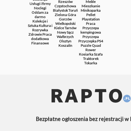
Rzeszów
Meble
Usługi i firmy
Częstochowa
Mieszkanie
Noclegi
Białystok
Toruń
Minikoparka
Oddam za
Zielona Góra
Pellet
darmo
Gorzów
Playstation
Kolekcje i
Wielkopolski
Praca
Sztuka
Kultura i
Kielce
Tarnów
Przyczepa
Rozrywka
Nowy Sącz
kempingowa
Zdrowie
Praca
Wałbrzych
Przyczepa
dodatkowa
Olsztyn
Przyczepka
PS4
Finansowe
Koszalin
Puzzle
Quad
Rower
Kosiarka
Szafa
Traktorek
Tokarka
Bezpłatne ogłoszenia bez rejestracji w 