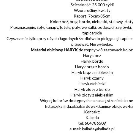
Ścieralność: 25 000 cykli
Wzór: rośliny, kwiaty
Raport: 76cmx85cm
Kolor: beż, brąz, bordo, niebieski, stalowy, złot
Przeznaczenie: sofy, kanapy, fotele, pufy, wersalki, poduszki, zagłówki,
tapicerskie
Czyszczenie tylko przy użyciu łagodnych środków do pielęgnacji tapicerk
prasować. Nie wybielać.
Materiał obiciowy HARYK
dostępny w 8 zestawach kolor
Haryk beż
Haryk bordo
Haryk brąz z bordo
Haryk brąz z niebieskim
Haryk czarny
Haryk niebieski
Haryk złoty z bordo
Haryk złoty z niebieskim
Więcej kolorów dostępnych na naszej stronie intern
https://kalinda.pl/zakardowa-tkanina-obiciowa-h
Kontakt:
Kalinda
tel: 604786509
e-mail: kalinda@kalinda.pl