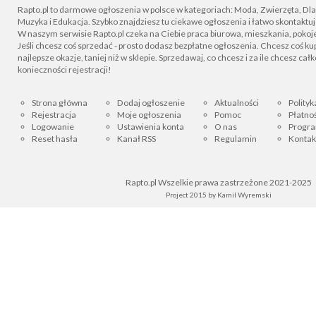
Rapto.pl to darmowe ogłoszenia w polsce w kategoriach: Moda, Zwierzęta, Dla D
Muzyka i Edukacja. Szybko znajdziesz tu ciekawe ogłoszenia i łatwo skontaktu
W naszym serwisie Rapto.pl czeka na Ciebie praca biurowa, mieszkania, pokoje
Jeśli chcesz coś sprzedać - prosto dodasz bezpłatne ogłoszenia. Chcesz coś kupi
najlepsze okazje, taniej niż w sklepie. Sprzedawaj, co chcesz i za ile chcesz cał
konieczności rejestracji!
Strona główna
Dodaj ogłoszenie
Aktualności
Polityk
Rejestracja
Moje ogłoszenia
Pomoc
Płatnoś
Logowanie
Ustawienia konta
O nas
Progra
Reset hasła
Kanał RSS
Regulamin
Kontak
Rapto.pl Wszelkie prawa zastrzeżone 2021-2025
Project 2015 by
Kamil Wyremski