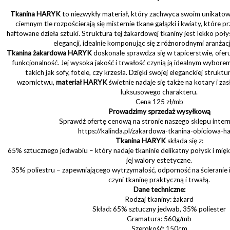
Tkanina
HARYK
to niezwykły materiał, który zachwyca swoim unikato
ciemnym tle rozpościerają się misternie tkane gałązki i kwiaty, które 
haftowane dzieła sztuki. Struktura tej żakardowej tkaniny jest lekko połysk
elegancji, idealnie komponując się z różnorodnymi aranżac
Tkanina żakardowa HARYK
doskonale sprawdza się w tapicerstwie, oferu
funkcjonalność. Jej wysoka jakość i trwałość czynią ją idealnym wybore
takich jak sofy, fotele, czy krzesła. Dzięki swojej eleganckiej struk
wzornictwu,
materiał HARYK
świetnie nadaje się także na kotary i z
luksusowego charakteru.
Cena 125 zł/mb
Prowadzimy sprzedaż wysyłkową
Sprawdź ofertę cenową na stronie naszego sklepu inte
https://kalinda.pl/zakardowa-tkanina-obiciowa-h
Tkanina HARYK
składa się z:
65% sztucznego jedwabiu – który nadaje tkaninie delikatny połysk i mi
jej walory estetyczne.
35% poliestru – zapewniającego wytrzymałość, odporność na ścieranie i 
czyni tkaninę praktyczną i trwałą.
Dane techniczne:
Rodzaj tkaniny: żakard
Skład: 65% sztuczny jedwab, 35% poliester
Gramatura: 560g/mb
Szerokość: 150cm