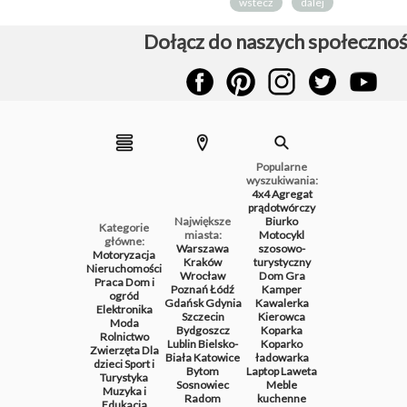
wstecz
dalej
Dołącz do naszych społecznoś
Popularne
wyszukiwania:
4x4
Agregat
prądotwórczy
Największe
Biurko
Kategorie
miasta:
Motocykl
główne:
Warszawa
szosowo-
Motoryzacja
Kraków
turystyczny
Nieruchomości
Wrocław
Dom
Gra
Praca
Dom i
Poznań
Łódź
Kamper
ogród
Gdańsk
Gdynia
Kawalerka
Elektronika
Szczecin
Kierowca
Moda
Bydgoszcz
Koparka
Rolnictwo
Lublin
Bielsko-
Koparko
Zwierzęta
Dla
Biała
Katowice
ładowarka
dzieci
Sport i
Bytom
Laptop
Laweta
Turystyka
Sosnowiec
Meble
Muzyka i
Radom
kuchenne
Edukacja