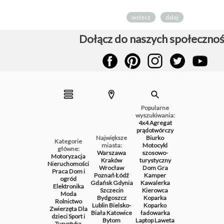
wstecz
dalej
Dołącz do naszych społecznoś
Popularne
wyszukiwania:
4x4
Agregat
prądotwórczy
Największe
Biurko
Kategorie
miasta:
Motocykl
główne:
Warszawa
szosowo-
Motoryzacja
Kraków
turystyczny
Nieruchomości
Wrocław
Dom
Gra
Praca
Dom i
Poznań
Łódź
Kamper
ogród
Gdańsk
Gdynia
Kawalerka
Elektronika
Szczecin
Kierowca
Moda
Bydgoszcz
Koparka
Rolnictwo
Lublin
Bielsko-
Koparko
Zwierzęta
Dla
Biała
Katowice
ładowarka
dzieci
Sport i
Bytom
Laptop
Laweta
Turystyka