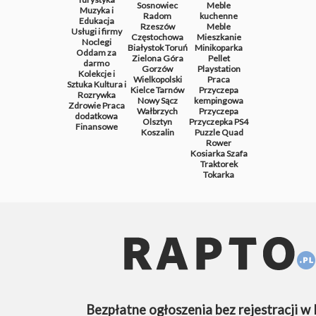
Sosnowiec
Meble
Muzyka i
Radom
kuchenne
Edukacja
Rzeszów
Meble
Usługi i firmy
Częstochowa
Mieszkanie
Noclegi
Białystok
Toruń
Minikoparka
Oddam za
Zielona Góra
Pellet
darmo
Gorzów
Playstation
Kolekcje i
Wielkopolski
Praca
Sztuka
Kultura i
Kielce
Tarnów
Przyczepa
Rozrywka
Nowy Sącz
kempingowa
Zdrowie
Praca
Wałbrzych
Przyczepa
dodatkowa
Olsztyn
Przyczepka
PS4
Finansowe
Koszalin
Puzzle
Quad
Rower
Kosiarka
Szafa
Traktorek
Tokarka
Bezpłatne ogłoszenia bez rejestracji w 