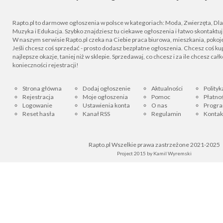
Rapto.pl to darmowe ogłoszenia w polsce w kategoriach: Moda, Zwierzęta, Dla D
Muzyka i Edukacja. Szybko znajdziesz tu ciekawe ogłoszenia i łatwo skontaktu
W naszym serwisie Rapto.pl czeka na Ciebie praca biurowa, mieszkania, pokoje
Jeśli chcesz coś sprzedać - prosto dodasz bezpłatne ogłoszenia. Chcesz coś kupi
najlepsze okazje, taniej niż w sklepie. Sprzedawaj, co chcesz i za ile chcesz cał
konieczności rejestracji!
Strona główna
Dodaj ogłoszenie
Aktualności
Polityk
Rejestracja
Moje ogłoszenia
Pomoc
Płatnoś
Logowanie
Ustawienia konta
O nas
Progra
Reset hasła
Kanał RSS
Regulamin
Kontak
Rapto.pl Wszelkie prawa zastrzeżone 2021-2025
Project 2015 by
Kamil Wyremski