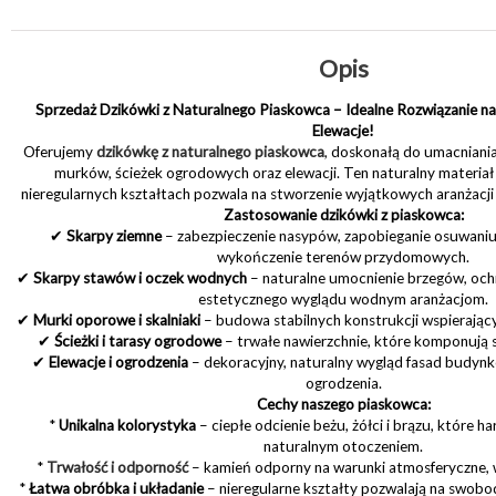
Opis
Sprzedaż Dzikówki z Naturalnego Piaskowca – Idealne Rozwiązanie n
Elewacje!
Oferujemy
dzikówkę z naturalnego piaskowca
, doskonałą do umacniani
murków, ścieżek ogrodowych oraz elewacji. Ten naturalny materiał
nieregularnych kształtach pozwala na stworzenie wyjątkowych aranżacji
Zastosowanie dzikówki z piaskowca:
✔
Skarpy ziemne
– zabezpieczenie nasypów, zapobieganie osuwaniu s
wykończenie terenów przydomowych.
✔
Skarpy stawów i oczek wodnych
– naturalne umocnienie brzegów, ochr
estetycznego wyglądu wodnym aranżacjom.
✔
Murki oporowe i skalniaki
– budowa stabilnych konstrukcji wspierając
✔
Ścieżki i tarasy ogrodowe
– trwałe nawierzchnie, które komponują si
✔
Elewacje i ogrodzenia
– dekoracyjny, naturalny wygląd fasad budynk
ogrodzenia.
Cechy naszego piaskowca:
*
Unikalna kolorystyka
– ciepłe odcienie beżu, żółci i brązu, które h
naturalnym otoczeniem.
*
Trwałość i odporność
– kamień odporny na warunki atmosferyczne, wi
*
Łatwa obróbka i układanie
– nieregularne kształty pozwalają na swob