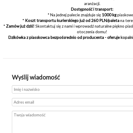
aranżacji.
Dostępność i transport:
* Na jednej palecie znajduje się
1000 kg
piaskowc
*
Koszt transportu kurierskiego już od 260 PLN/paleta
na tere
*
Zamów już dziś!
Skontaktuj się z nami i wprowadź naturalne piękno pia
otoczenia domu!
Dzikówka z piasskowca bezpośsrednio od producenta - oferuje
kopaln
Wyślij wiadomość