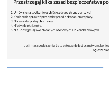
Przestrzegaj kilka zasad bezpieczeństwa po
1. Umów się na spotkanie osobiście z drugą stroną transakcji
2. Koniecznie sprawdź przedmiot przed dokonaniem zapłaty.
3. Nie wysyłaj płatnych sms-ów
4. Nigdy nie płać z góry.
5. Nie udostępniaj swoich danych osobowych lub kont bankowych
Jeśli masz podejrzenia, że to ogłoszenie jest oszustwem, koniec
ogłoszenia 