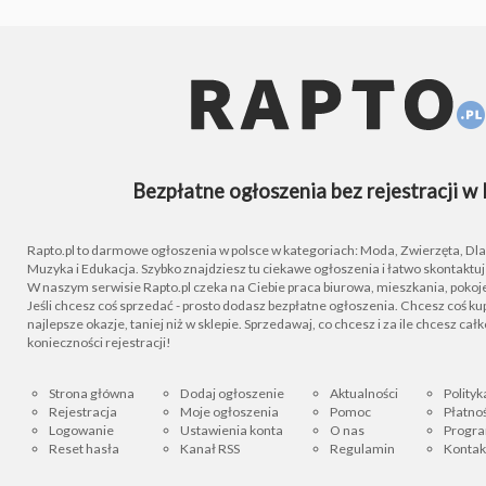
Bezpłatne ogłoszenia bez rejestracji w 
Rapto.pl to darmowe ogłoszenia w polsce w kategoriach: Moda, Zwierzęta, Dla D
Muzyka i Edukacja. Szybko znajdziesz tu ciekawe ogłoszenia i łatwo skontaktu
W naszym serwisie Rapto.pl czeka na Ciebie praca biurowa, mieszkania, pokoje
Jeśli chcesz coś sprzedać - prosto dodasz bezpłatne ogłoszenia. Chcesz coś kupi
najlepsze okazje, taniej niż w sklepie. Sprzedawaj, co chcesz i za ile chcesz cał
konieczności rejestracji!
Strona główna
Dodaj ogłoszenie
Aktualności
Polityk
Rejestracja
Moje ogłoszenia
Pomoc
Płatnoś
Logowanie
Ustawienia konta
O nas
Progra
Reset hasła
Kanał RSS
Regulamin
Kontak