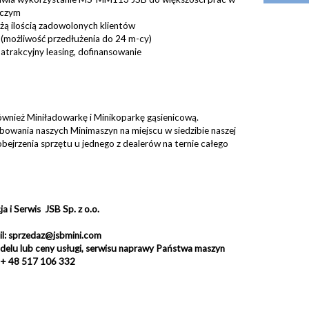
iczym
ą ilością zadowolonych klientów
(możliwość przedłużenia do 24 m-cy)
atrakcyjny leasing, dofinansowanie
ównież Miniładowarkę i Minikoparkę gąsienicową.
owania naszych Minimaszyn na miejscu w siedzibie naszej
 obejrzenia sprzętu u jednego z dealerów na ternie całego
 i Serwis JSB Sp. z o.o.
l: sprzedaz@jsbmini.com
delu lub ceny usługi, serwisu naprawy Państwa maszyn
: + 48 517 106 332