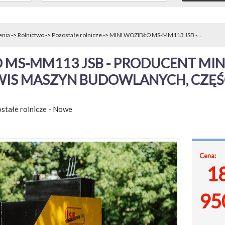
enia
->
Rolnictwo
->
Pozostałe rolnicze
->
MINI WOZIDŁO MS-MM113 JSB -...
 MS-MM113 JSB - PRODUCENT MIN
IS MASZYN BUDOWLANYCH, CZĘŚCI
stałe rolnicze
-
Nowe
Cena:
1
95