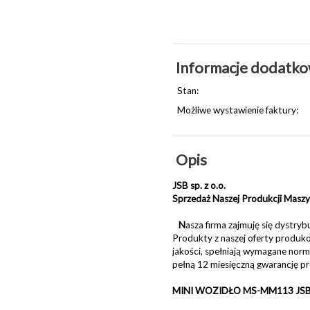
Informacje dodatk
Stan:
Możliwe wystawienie faktury:
Opis
JSB sp. z o.o.
Sprzedaż Naszej Produkcji Masz
N
asza firma zajmuję się dystryb
Produkty z naszej oferty produk
jakości, spełniają wymagane nor
pełną 12 miesięczną gwarancję pr
MINI WOZIDŁO MS-MM113 JS