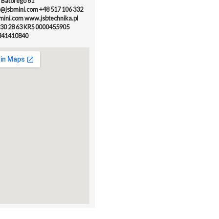
. Batorego 61
@jsbmini.com +48 517 106 332
ini.com www.jsbtechnika.pl
230 28 63 KRS 0000455905
41410840