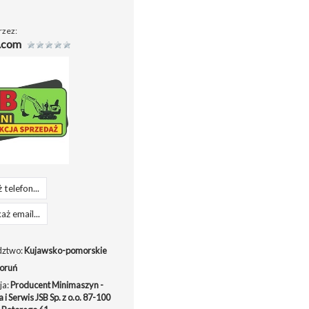
rzez:
i.com
 telefon...
aż email...
ztwo:
Kujawsko-pomorskie
oruń
ja:
Producent Minimaszyn -
 i Serwis JSB Sp. z o.o. 87-100