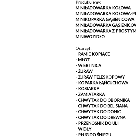
Produkujemy:
MINIŁADOWARKA KOŁOWA
MINIŁADOWARKA KOŁOWA-
MINIKOPARKA GĄSIENICOWA
MINIŁADOWARKA GĄSIENICO
MINIŁADOWARKA Z PROSTYM
MINIWOZIDŁO
Osprzęt:
- RAMIĘ KOPIĄCE
- MŁOT
- WIERTNICA
- ŻURAW
- ŻURAW TELESKOPOWY
- KOPARKA ŁĄŃCUCHOWA
- KOSIARKA
- ZAMIATARKA
- CHWYTAK DO OBORNIKA
- CHWYTAK DO BEL SIANA
- CHWYTAK DO DONIC
- CHWYTAK DO DREWNA
- PRZENOŚNIK DO ULI
- WIDŁY
- PŁUG DO ŚNIEGU