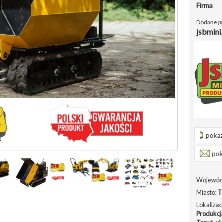
Firma
Dodane p
jsbmin
pokaż
pok
Wojewód
Miasto:
T
Lokalizac
Produkcja