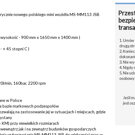
Przest
rycznie nowego polskiego mini wozidła MS-MM113 JSB
bezpi
transa
 x wysokość - 900 mm x 1650 mm x 1400 mm )
1. Umów s
drugą str
- + 45 stopni C )
2. Konie
dokonani
3. Nie w
4. Nigdy 
5. Nie u
osobowyc
20l/min, 160bar, 2200 rpm
Jeśli m
ne w Polsce
jest os
na bazie markowych podzespołów
ozwalają na zastosowanie jej w sytuacjach i miejscach, gdzie
zystany
6 KM) przy niewielkich rozmiarach
e wewnątrz jak i na zewnątrz budynków gospodarczych
iwia wykorzystanie MS-MM113 JSB do większości prac w