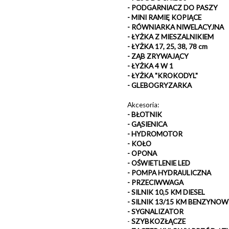
- PODGARNIACZ DO PASZY
- MINI RAMIĘ KOPIĄCE
- RÓWNIARKA NIWELACYJNA
- ŁYŻKA Z MIESZALNIKIEM
- ŁYŻKA 17, 25, 38, 78 cm
- ZĄB ZRYWAJĄCY
- ŁYŻKA 4 W 1
- ŁYŻKA "KROKODYL"
- GLEBOGRYZARKA
Akcesoria:
- BŁOTNIK
- GĄSIENICA
- HYDROMOTOR
- KOŁO
- OPONA
- OŚWIETLENIE LED
- POMPA HYDRAULICZNA
- PRZECIWWAGA
- SILNIK 10,5 KM DIESEL
- SILNIK 13/15 KM BENZYNOW
- SYGNALIZATOR
-
SZYBKOZŁĄCZE