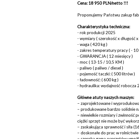
Cena: 18 950 PLN/netto !!!
Proponujemy Państwu zakup fab
Charakterystyka techniczna:
- rok produkcji 2025
- wymiary ( szerokość x długość
- waga ( 420 kg )
- zakres temperatury pracy ( - 10 
- GWARANCJA ( 12 miesięcy )
- moc ( 13-15 / 10,5 KM )
- paliwo ( paliwo / diesel )
- pojemość taczki: ( 500 litrów )
- ładowność: ( 600 kg )
- hydraulika: wydajność robocza 
Główne atuty naszych maszyn:
– zaprojektowane i wyprodukowa
– produkowane bardzo solidnie 
– niewielkie rozmiary i zwinność p
ciężki sprzęt nie może być wykor
– zaskakująca sprawność i siła (1
– doskonałe do prac w rolnictwi
– szeroka gama osprzętów umożl