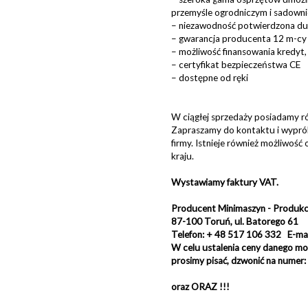
przemyśle ogrodniczym i sadown
– niezawodność potwierdzona duż
– gwarancja producenta 12 m-cy 
– możliwość finansowania kredyt, 
– certyfikat bezpieczeństwa CE
– dostępne od ręki
W ciągłej sprzedaży posiadamy r
Zapraszamy do kontaktu i wyprób
firmy. Istnieje również możliwość
kraju.
Wystawiamy faktury VAT.
Producent Minimaszyn - Produkcja
87-100 Toruń, ul. Batorego 61
Telefon: + 48 517 106 332 E-mai
W celu ustalenia ceny danego mo
prosimy pisać, dzwonić na numer
oraz ORAZ !!!