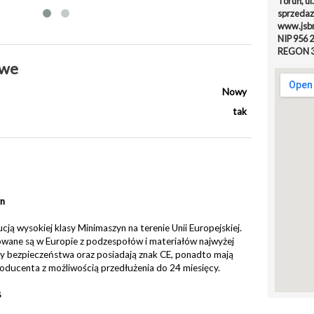
Toruń, ul
sprzedaz
www.jsbm
NIP 956 
REGON 3
owe
Nowy
tak
yn
ucją wysokiej klasy Minimaszyn na terenie Unii Europejskiej.
owane są w Europie z podzespołów i materiałów najwyżej
my bezpieczeństwa oraz posiadają znak CE, ponadto mają
oducenta z możliwością przedłużenia do 24 miesięcy.
B