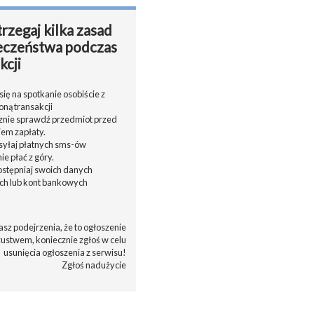
rzegaj kilka zasad
eczeństwa podczas
kcji
ię na spotkanie osobiście z
oną transakcji
cznie sprawdź przedmiot przed
em zapłaty.
ysyłaj płatnych sms-ów
nie płać z góry.
dostępniaj swoich danych
h lub kont bankowych
asz podejrzenia, że to ogłoszenie
zustwem, koniecznie zgłoś w celu
usunięcia ogłoszenia z serwisu!
Zgłoś nadużycie