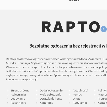
Tokarka
Bezpłatne ogłoszenia bez rejestracji w 
Rapto.pl to darmowe ogłoszenia w polsce w kategoriach: Moda, Zwierzęta, Dla D
Muzyka i Edukacja. Szybko znajdziesz tu ciekawe ogłoszenia i łatwo skontaktu
W naszym serwisie Rapto.pl czeka na Ciebie praca biurowa, mieszkania, pokoje
Jeśli chcesz coś sprzedać - prosto dodasz bezpłatne ogłoszenia. Chcesz coś kupi
najlepsze okazje, taniej niż w sklepie. Sprzedawaj, co chcesz i za ile chcesz cał
konieczności rejestracji!
Strona główna
Dodaj ogłoszenie
Aktualności
Polityk
Rejestracja
Moje ogłoszenia
Pomoc
Płatnoś
Logowanie
Ustawienia konta
O nas
Progra
Reset hasła
Kanał RSS
Regulamin
Kontak