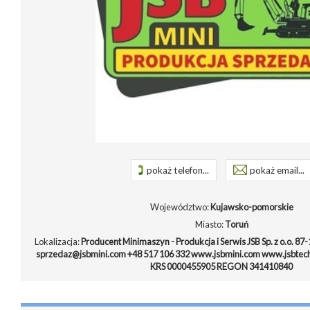
pokaż telefon...
pokaż email...
Województwo:
Kujawsko-pomorskie
Miasto:
Toruń
Lokalizacja:
Producent Minimaszyn - Produkcja i Serwis JSB Sp. z o.o. 87-
sprzedaz@jsbmini.com +48 517 106 332 www.jsbmini.com www.jsbtechn
KRS 0000455905 REGON 341410840