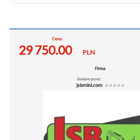
Cena:
29 750.00
PLN
Firma
Dodane przez:
jsbmini.com