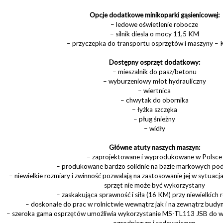
Opcje dodatkowe minikoparki gąsienicowej:
– ledowe oświetlenie robocze
– silnik diesla o mocy 11,5 KM
– przyczepka do transportu osprzętów i maszyny – 
Dostępny osprzęt dodatkowy:
– mieszalnik do pasz/betonu
– wyburzeniowy młot hydrauliczny
– wiertnica
– chwytak do obornika
– łyżka szczęka
– pług śnieżny
– widły
Główne atuty naszych maszyn:
– zaprojektowane i wyprodukowane w Polsce
– produkowane bardzo solidnie na bazie markowych po
– niewielkie rozmiary i zwinność pozwalają na zastosowanie jej w sytuacjac
sprzęt nie może być wykorzystany
– zaskakująca sprawność i siła (16 KM) przy niewielkich 
– doskonałe do prac w rolnictwie wewnątrz jak i na zewnątrz bu
– szeroka gama osprzętów umożliwia wykorzystanie MS-TL113 JSB do wi
ogrodniczym i sadowniczym