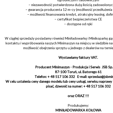
– niezawodność potwierdzona dużą ilością zadowolonyc
– gwarancja producenta 12 m-cy (możliwość przedłużenia
– możliwość finansowania kredyt, atrakcyjny leasing, dof
– certyfikat bezpieczeństwa CE
– dostępne od ręki
W ciągłej sprzedaży posiadamy również Miniładowarkę i Minikoparkę g
kontaktu i wypróbowania naszych Minimaszyn na miejscu w siedzibie nasze
możliwość obejrzenia sprzętu u jednego z dealerów na ternie
Wystawiamy faktury VAT.
Producent Minimaszyn - Produkcja i Serwis JSB Sp. 
87-100 Toruń, ul. Batorego 61
Telefon: + 48 517 106 332 E-mail: sprzedaz@jsbmi
W celu ustalenia ceny danego modelu lub ceny usługi, serwisu napraw
pisać, dzwonić na numer: + 48 517 106 332
oraz ORAZ !!!
Produkujemy:
MINIŁADOWARKA KOŁOWA