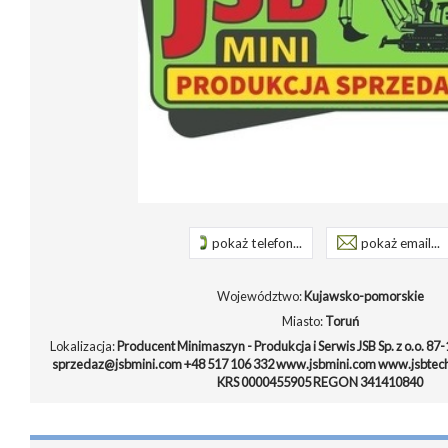
pokaż telefon...
pokaż email...
Województwo:
Kujawsko-pomorskie
Miasto:
Toruń
Lokalizacja:
Producent Minimaszyn - Produkcja i Serwis JSB Sp. z o.o. 87-
sprzedaz@jsbmini.com +48 517 106 332 www.jsbmini.com www.jsbtechn
KRS 0000455905 REGON 341410840