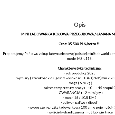
Opis
MINI ŁADOWARKA KOŁOWA PRZEGUBOWA / ŁAMANA MS
Cena: 35 500 PLN/netto !!!
Proponujemy Państwu zakup fabrycznie nowej polskiej miniładowarki koł
model MS-L116.
Charakterystyka techniczna:
- rok produkcji 2025
- wymiary ( szerokość x długość x wysokość - 1040(940*)mm x 
- waga ( 670 kg )
- zakres temperatury pracy ( - 10 - + 45 stopni C
- GWARANCJA ( 12 miesięcy )
- moc ( 15 / 10,5 KM )
- paliwo ( paliwo / diesel )
- wyposażenie: łyżka ładowarkowa 100 cm o pojemości ( 1
- wyjście hydrauliczne na młot lub wiertnicę