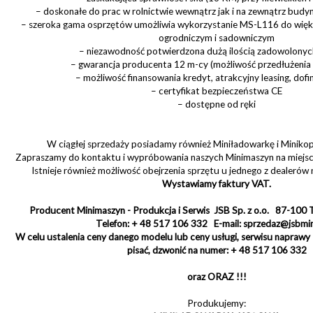
– doskonałe do prac w rolnictwie wewnątrz jak i na zewnątrz bu
– szeroka gama osprzętów umożliwia wykorzystanie MS-L116 do więk
ogrodniczym i sadowniczym
– niezawodność potwierdzona dużą ilością zadowolonyc
– gwarancja producenta 12 m-cy (możliwość przedłużenia
– możliwość finansowania kredyt, atrakcyjny leasing, dof
– certyfikat bezpieczeństwa CE
– dostępne od ręki
W ciągłej sprzedaży posiadamy również Miniładowarkę i Minikop
Zapraszamy do kontaktu i wypróbowania naszych Minimaszyn na miejscu 
Istnieje również możliwość obejrzenia sprzętu u jednego z dealerów n
Wystawiamy faktury VAT.
Producent Minimaszyn - Produkcja i Serwis JSB Sp. z o.o. 87-100 T
Telefon: + 48 517 106 332 E-mail: sprzedaz@jsbmi
W celu ustalenia ceny danego modelu lub ceny usługi, serwisu napraw
pisać, dzwonić na numer: + 48 517 106 332
oraz ORAZ !!!
Produkujemy: