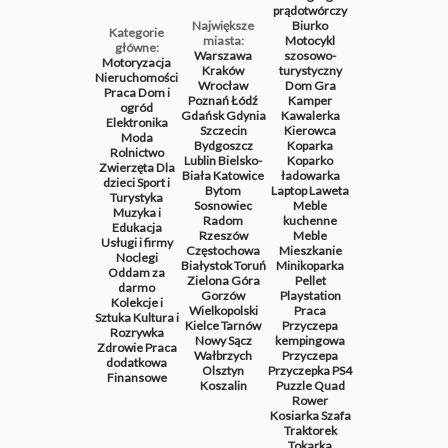
prądotwórczy
Największe
Biurko
Kategorie
miasta:
Motocykl
główne:
Warszawa
szosowo-
Motoryzacja
Kraków
turystyczny
Nieruchomości
Wrocław
Dom
Gra
Praca
Dom i
Poznań
Łódź
Kamper
ogród
Gdańsk
Gdynia
Kawalerka
Elektronika
Szczecin
Kierowca
Moda
Bydgoszcz
Koparka
Rolnictwo
Lublin
Bielsko-
Koparko
Zwierzęta
Dla
Biała
Katowice
ładowarka
dzieci
Sport i
Bytom
Laptop
Laweta
Turystyka
Sosnowiec
Meble
Muzyka i
Radom
kuchenne
Edukacja
Rzeszów
Meble
Usługi i firmy
Częstochowa
Mieszkanie
Noclegi
Białystok
Toruń
Minikoparka
Oddam za
Zielona Góra
Pellet
darmo
Gorzów
Playstation
Kolekcje i
Wielkopolski
Praca
Sztuka
Kultura i
Kielce
Tarnów
Przyczepa
Rozrywka
Nowy Sącz
kempingowa
Zdrowie
Praca
Wałbrzych
Przyczepa
dodatkowa
Olsztyn
Przyczepka
PS4
Finansowe
Koszalin
Puzzle
Quad
Rower
Kosiarka
Szafa
Traktorek
Tokarka