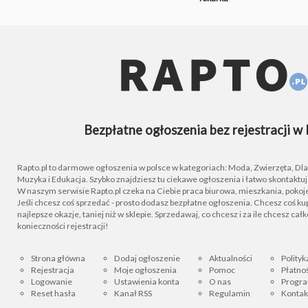
Bezpłatne ogłoszenia bez rejestracji w 
Rapto.pl to darmowe ogłoszenia w polsce w kategoriach: Moda, Zwierzęta, Dla D
Muzyka i Edukacja. Szybko znajdziesz tu ciekawe ogłoszenia i łatwo skontaktu
W naszym serwisie Rapto.pl czeka na Ciebie praca biurowa, mieszkania, pokoje
Jeśli chcesz coś sprzedać - prosto dodasz bezpłatne ogłoszenia. Chcesz coś kupi
najlepsze okazje, taniej niż w sklepie. Sprzedawaj, co chcesz i za ile chcesz cał
konieczności rejestracji!
Strona główna
Dodaj ogłoszenie
Aktualności
Polityk
Rejestracja
Moje ogłoszenia
Pomoc
Płatnoś
Logowanie
Ustawienia konta
O nas
Progra
Reset hasła
Kanał RSS
Regulamin
Kontak