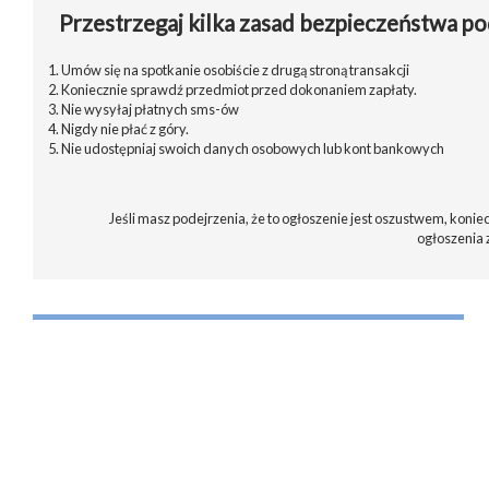
Przestrzegaj kilka zasad bezpieczeństwa po
1. Umów się na spotkanie osobiście z drugą stroną transakcji
2. Koniecznie sprawdź przedmiot przed dokonaniem zapłaty.
3. Nie wysyłaj płatnych sms-ów
4. Nigdy nie płać z góry.
5. Nie udostępniaj swoich danych osobowych lub kont bankowych
Jeśli masz podejrzenia, że to ogłoszenie jest oszustwem, koniec
ogłoszenia 