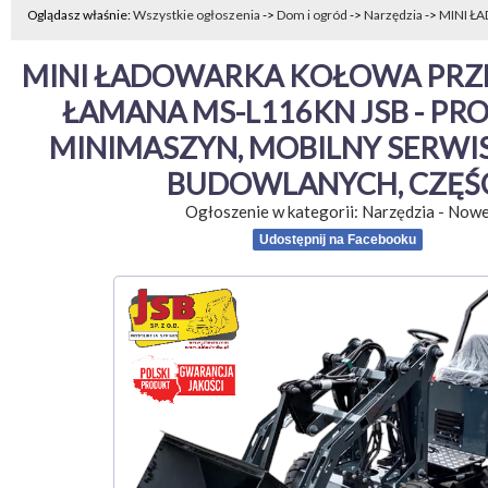
Oglądasz właśnie:
Wszystkie ogłoszenia
->
Dom i ogród
->
Narzędzia
->
MINI Ł
MINI ŁADOWARKA KOŁOWA PRZE
ŁAMANA MS-L116KN JSB - PR
MINIMASZYN, MOBILNY SERWIS
BUDOWLANYCH, CZĘŚ
Ogłoszenie w kategorii:
Narzędzia
-
Now
Udostępnij na Facebooku