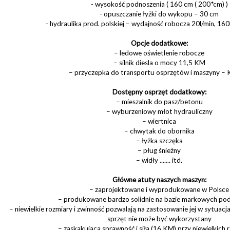
- wysokość podnoszenia ( 160 cm ( 200*cm) )
- opuszczanie łyżki do wykopu – 30 cm
- hydraulika prod. polskiej – wydajność robocza 20l/min, 16
Opcje dodatkowe:
– ledowe oświetlenie robocze
– silnik diesla o mocy 11,5 KM
– przyczepka do transportu osprzętów i maszyny – 
Dostępny osprzęt dodatkowy:
– mieszalnik do pasz/betonu
– wyburzeniowy młot hydrauliczny
– wiertnica
– chwytak do obornika
– łyżka szczęka
– pług śnieżny
– widły ....... itd.
Główne atuty naszych maszyn:
– zaprojektowane i wyprodukowane w Polsce
– produkowane bardzo solidnie na bazie markowych po
– niewielkie rozmiary i zwinność pozwalają na zastosowanie jej w sytuacjac
sprzęt nie może być wykorzystany
– zaskakująca sprawność i siła (16 KM) przy niewielkich 