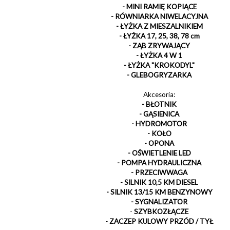
- MINI RAMIĘ KOPIĄCE
- RÓWNIARKA NIWELACYJNA
- ŁYŻKA Z MIESZALNIKIEM
- ŁYŻKA 17, 25, 38, 78 cm
- ZĄB ZRYWAJĄCY
- ŁYŻKA 4 W 1
- ŁYŻKA "KROKODYL"
- GLEBOGRYZARKA
Akcesoria:
- BŁOTNIK
- GĄSIENICA
- HYDROMOTOR
- KOŁO
- OPONA
- OŚWIETLENIE LED
- POMPA HYDRAULICZNA
- PRZECIWWAGA
- SILNIK 10,5 KM DIESEL
- SILNIK 13/15 KM BENZYNOWY
- SYGNALIZATOR
-
SZYBKOZŁĄCZE
- ZACZEP KULOWY PRZÓD / TYŁ