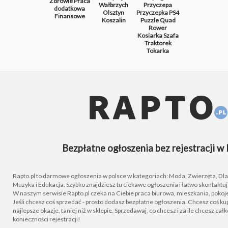
Zdrowie
Praca
Wałbrzych
Przyczepa
dodatkowa
Olsztyn
Przyczepka
PS4
Finansowe
Koszalin
Puzzle
Quad
Rower
Kosiarka
Szafa
Traktorek
Tokarka
Bezpłatne ogłoszenia bez rejestracji w 
Rapto.pl to darmowe ogłoszenia w polsce w kategoriach: Moda, Zwierzęta, Dla D
Muzyka i Edukacja. Szybko znajdziesz tu ciekawe ogłoszenia i łatwo skontaktu
W naszym serwisie Rapto.pl czeka na Ciebie praca biurowa, mieszkania, pokoje
Jeśli chcesz coś sprzedać - prosto dodasz bezpłatne ogłoszenia. Chcesz coś kupi
najlepsze okazje, taniej niż w sklepie. Sprzedawaj, co chcesz i za ile chcesz cał
konieczności rejestracji!