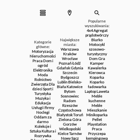
Popularne
wyszukiwania:
4x4
Agregat
prądotwórczy
Największe
Biurko
Kategorie
miasta:
Motocykl
główne:
Warszawa
szosowo-
Motoryzacja
Kraków
turystyczny
Nieruchomości
Wrocław
Dom
Gra
Praca
Dom i
Poznań
Łódź
Kamper
ogród
Gdańsk
Gdynia
Kawalerka
Elektronika
Szczecin
Kierowca
Moda
Bydgoszcz
Koparka
Rolnictwo
Lublin
Bielsko-
Koparko
Zwierzęta
Dla
Biała
Katowice
ładowarka
dzieci
Sport i
Bytom
Laptop
Laweta
Turystyka
Sosnowiec
Meble
Muzyka i
Radom
kuchenne
Edukacja
Rzeszów
Meble
Usługi i firmy
Częstochowa
Mieszkanie
Noclegi
Białystok
Toruń
Minikoparka
Oddam za
Zielona Góra
Pellet
darmo
Gorzów
Playstation
Kolekcje i
Wielkopolski
Praca
Sztuka
Kultura i
Kielce
Tarnów
Przyczepa
Rozrywka
Nowy Sącz
kempingowa