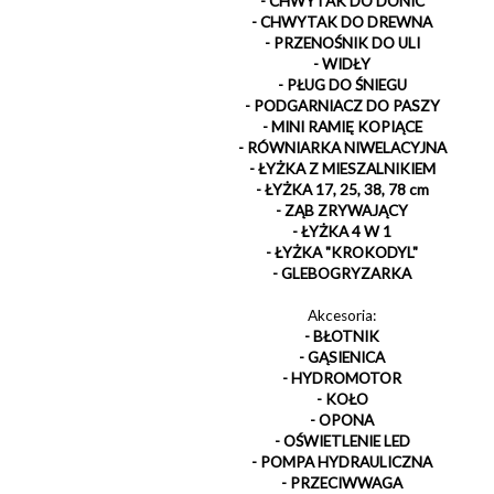
- CHWYTAK DO DONIC
- CHWYTAK DO DREWNA
- PRZENOŚNIK DO ULI
- WIDŁY
- PŁUG DO ŚNIEGU
- PODGARNIACZ DO PASZY
- MINI RAMIĘ KOPIĄCE
- RÓWNIARKA NIWELACYJNA
- ŁYŻKA Z MIESZALNIKIEM
- ŁYŻKA 17, 25, 38, 78 cm
- ZĄB ZRYWAJĄCY
- ŁYŻKA 4 W 1
- ŁYŻKA "KROKODYL"
- GLEBOGRYZARKA
Akcesoria:
- BŁOTNIK
- GĄSIENICA
- HYDROMOTOR
- KOŁO
- OPONA
- OŚWIETLENIE LED
- POMPA HYDRAULICZNA
- PRZECIWWAGA