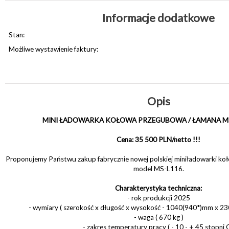
Informacje dodatkowe
Stan:
Możliwe wystawienie faktury:
Opis
MINI ŁADOWARKA KOŁOWA PRZEGUBOWA / ŁAMANA MS
Cena: 35 500 PLN/netto !!!
Proponujemy Państwu zakup fabrycznie nowej polskiej miniładowarki koł
model MS-L116.
Charakterystyka techniczna:
- rok produkcji 2025
- wymiary ( szerokość x długość x wysokość - 1040(940*)mm x 
- waga ( 670 kg )
- zakres temperatury pracy ( - 10 - + 45 stopni C