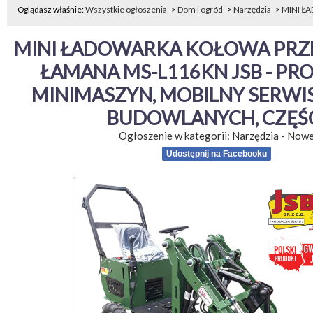
Oglądasz właśnie:
Wszystkie ogłoszenia
->
Dom i ogród
->
Narzędzia
->
MINI Ł
MINI ŁADOWARKA KOŁOWA PRZE
ŁAMANA MS-L116KN JSB - PR
MINIMASZYN, MOBILNY SERWIS
BUDOWLANYCH, CZĘŚ
Ogłoszenie w kategorii:
Narzędzia
-
Now
Udostępnij na Facebooku