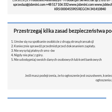
Lokalizacja:
Producent Minimaszyn - Produkcja i Serwis JSB Sp. z o.o. 87-
sprzedaz@jsbmini.com +48 517 106 332 www.jsbmini.com www.jsbtechn
KRS 0000455905 REGON 341410840
Przestrzegaj kilka zasad bezpieczeństwa po
1. Umów się na spotkanie osobiście z drugą stroną transakcji
2. Koniecznie sprawdź przedmiot przed dokonaniem zapłaty.
3. Nie wysyłaj płatnych sms-ów
4. Nigdy nie płać z góry.
5. Nie udostępniaj swoich danych osobowych lub kont bankowych
Jeśli masz podejrzenia, że to ogłoszenie jest oszustwem, koniec
ogłoszenia 