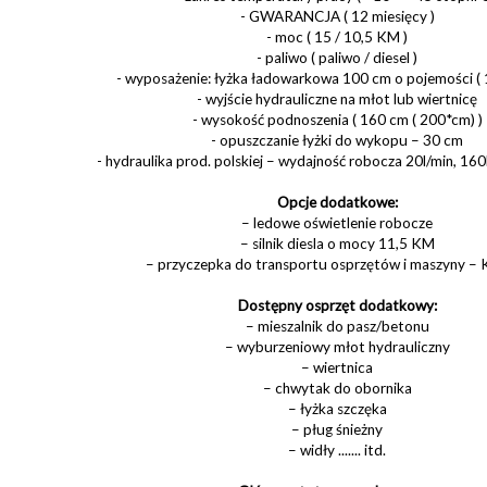
- GWARANCJA ( 12 miesięcy )
- moc ( 15 / 10,5 KM )
- paliwo ( paliwo / diesel )
- wyposażenie: łyżka ładowarkowa 100 cm o pojemości ( 1
- wyjście hydrauliczne na młot lub wiertnicę
- wysokość podnoszenia ( 160 cm ( 200*cm) )
- opuszczanie łyżki do wykopu – 30 cm
- hydraulika prod. polskiej – wydajność robocza 20l/min, 16
Opcje dodatkowe:
– ledowe oświetlenie robocze
– silnik diesla o mocy 11,5 KM
– przyczepka do transportu osprzętów i maszyny – 
Dostępny osprzęt dodatkowy:
– mieszalnik do pasz/betonu
– wyburzeniowy młot hydrauliczny
– wiertnica
– chwytak do obornika
– łyżka szczęka
– pług śnieżny
– widły ....... itd.