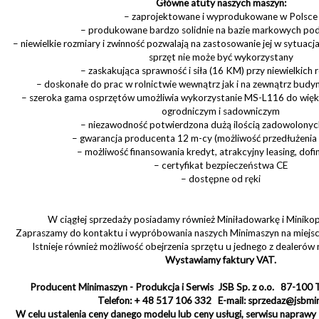
Główne atuty naszych maszyn:
– zaprojektowane i wyprodukowane w Polsce
– produkowane bardzo solidnie na bazie markowych po
– niewielkie rozmiary i zwinność pozwalają na zastosowanie jej w sytuacjac
sprzęt nie może być wykorzystany
– zaskakująca sprawność i siła (16 KM) przy niewielkich 
– doskonałe do prac w rolnictwie wewnątrz jak i na zewnątrz bu
– szeroka gama osprzętów umożliwia wykorzystanie MS-L116 do więk
ogrodniczym i sadowniczym
– niezawodność potwierdzona dużą ilością zadowolonyc
– gwarancja producenta 12 m-cy (możliwość przedłużenia
– możliwość finansowania kredyt, atrakcyjny leasing, dof
– certyfikat bezpieczeństwa CE
– dostępne od ręki
W ciągłej sprzedaży posiadamy również Miniładowarkę i Minikop
Zapraszamy do kontaktu i wypróbowania naszych Minimaszyn na miejscu 
Istnieje również możliwość obejrzenia sprzętu u jednego z dealerów n
Wystawiamy faktury VAT.
Producent Minimaszyn - Produkcja i Serwis JSB Sp. z o.o. 87-100 T
Telefon: + 48 517 106 332 E-mail: sprzedaz@jsbmi
W celu ustalenia ceny danego modelu lub ceny usługi, serwisu napraw