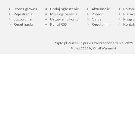
Strona główna
Dodaj ogłoszenie
Aktualności
Polityk
Rejestracja
Moje ogłoszenia
Pomoc
Płatnoś
Logowanie
Ustawienia konta
O nas
Progra
Reset hasła
Kanał RSS
Regulamin
Kontak
Rapto.pl Wszelkie prawa zastrzeżone 2021-2025
Project 2015 by
Kamil Wyremski