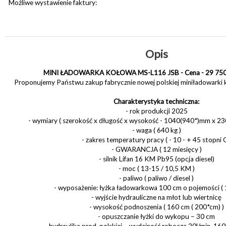
Możliwe wystawienie faktury:
Opis
MINI ŁADOWARKA KOŁOWA MS-L116 JSB - Cena - 29 750 
Proponujemy Państwu zakup fabrycznie nowej polskiej miniładowarki
Charakterystyka techniczna:
- rok produkcji 2025
- wymiary ( szerokość x długość x wysokość - 1040(940*)mm x 
- waga ( 640 kg )
- zakres temperatury pracy ( - 10 - + 45 stopni C
- GWARANCJA ( 12 miesięcy )
- silnik Lifan 16 KM Pb95 (opcja diesel)
- moc ( 13-15 / 10,5 KM )
- paliwo ( paliwo / diesel )
- wyposażenie: łyżka ładowarkowa 100 cm o pojemości ( 1
- wyjście hydrauliczne na młot lub wiertnicę
- wysokość podnoszenia ( 160 cm ( 200*cm) )
- opuszczanie łyżki do wykopu – 30 cm
- hydraulika prod. polskiej – wydajność robocza 20l/min, 16