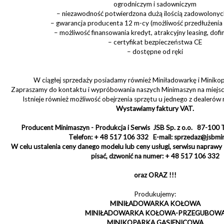
ogrodniczym i sadowniczym
– niezawodność potwierdzona dużą ilością zadowolonyc
– gwarancja producenta 12 m-cy (możliwość przedłużenia
– możliwość finansowania kredyt, atrakcyjny leasing, dof
– certyfikat bezpieczeństwa CE
– dostępne od ręki
W ciągłej sprzedaży posiadamy również Miniładowarkę i Minikop
Zapraszamy do kontaktu i wypróbowania naszych Minimaszyn na miejscu 
Istnieje również możliwość obejrzenia sprzętu u jednego z dealerów n
Wystawiamy faktury VAT.
Producent Minimaszyn - Produkcja i Serwis JSB Sp. z o.o. 87-100 T
Telefon: + 48 517 106 332 E-mail: sprzedaz@jsbmi
W celu ustalenia ceny danego modelu lub ceny usługi, serwisu napraw
pisać, dzwonić na numer: + 48 517 106 332
oraz ORAZ !!!
Produkujemy:
MINIŁADOWARKA KOŁOWA
MINIŁADOWARKA KOŁOWA-PRZEGUBOW
MINIKOPARKA GĄSIENICOWA