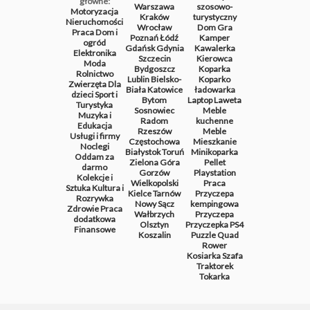
główne:
Warszawa
szosowo-
Motoryzacja
Kraków
turystyczny
Nieruchomości
Wrocław
Dom
Gra
Praca
Dom i
Poznań
Łódź
Kamper
ogród
Gdańsk
Gdynia
Kawalerka
Elektronika
Szczecin
Kierowca
Moda
Bydgoszcz
Koparka
Rolnictwo
Lublin
Bielsko-
Koparko
Zwierzęta
Dla
Biała
Katowice
ładowarka
dzieci
Sport i
Bytom
Laptop
Laweta
Turystyka
Sosnowiec
Meble
Muzyka i
Radom
kuchenne
Edukacja
Rzeszów
Meble
Usługi i firmy
Częstochowa
Mieszkanie
Noclegi
Białystok
Toruń
Minikoparka
Oddam za
Zielona Góra
Pellet
darmo
Gorzów
Playstation
Kolekcje i
Wielkopolski
Praca
Sztuka
Kultura i
Kielce
Tarnów
Przyczepa
Rozrywka
Nowy Sącz
kempingowa
Zdrowie
Praca
Wałbrzych
Przyczepa
dodatkowa
Olsztyn
Przyczepka
PS4
Finansowe
Koszalin
Puzzle
Quad
Rower
Kosiarka
Szafa
Traktorek
Tokarka