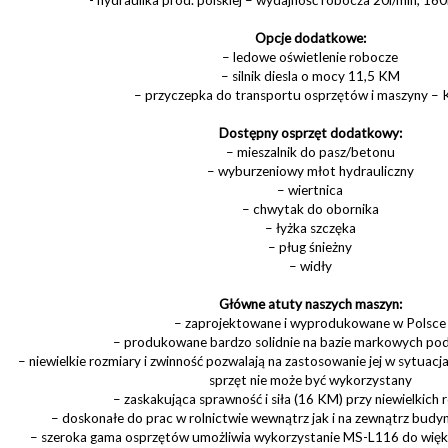
Opcje dodatkowe:
– ledowe oświetlenie robocze
– silnik diesla o mocy 11,5 KM
– przyczepka do transportu osprzętów i maszyny – 
Dostępny osprzęt dodatkowy:
– mieszalnik do pasz/betonu
– wyburzeniowy młot hydrauliczny
– wiertnica
– chwytak do obornika
– łyżka szczęka
– pług śnieżny
– widły
Główne atuty naszych maszyn:
– zaprojektowane i wyprodukowane w Polsce
– produkowane bardzo solidnie na bazie markowych po
– niewielkie rozmiary i zwinność pozwalają na zastosowanie jej w sytuacjac
sprzęt nie może być wykorzystany
– zaskakująca sprawność i siła (16 KM) przy niewielkich 
– doskonałe do prac w rolnictwie wewnątrz jak i na zewnątrz bu
– szeroka gama osprzętów umożliwia wykorzystanie MS-L116 do więk