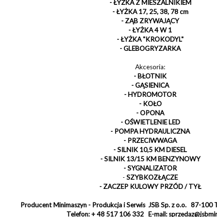
- ŁYŻKA Z MIESZALNIKIEM
- ŁYŻKA 17, 25, 38, 78 cm
- ZĄB ZRYWAJĄCY
- ŁYŻKA 4 W 1
- ŁYŻKA "KROKODYL"
- GLEBOGRYZARKA
Akcesoria:
- BŁOTNIK
- GĄSIENICA
- HYDROMOTOR
- KOŁO
- OPONA
- OŚWIETLENIE LED
- POMPA HYDRAULICZNA
- PRZECIWWAGA
- SILNIK 10,5 KM DIESEL
- SILNIK 13/15 KM BENZYNOWY
- SYGNALIZATOR
-
SZYBKOZŁĄCZE
- ZACZEP KULOWY PRZÓD / TYŁ
Producent Minimaszyn - Produkcja i Serwis JSB Sp. z o.o. 87-100 T
Telefon: + 48 517 106 332 E-mail: sprzedaz@jsbmi