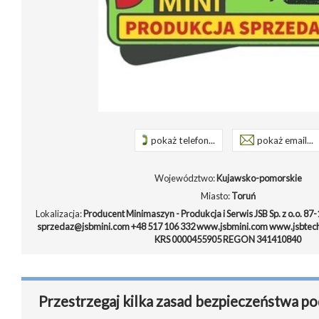
pokaż telefon...
pokaż email...
Województwo:
Kujawsko-pomorskie
Miasto:
Toruń
Lokalizacja:
Producent Minimaszyn - Produkcja i Serwis JSB Sp. z o.o. 87-
sprzedaz@jsbmini.com +48 517 106 332 www.jsbmini.com www.jsbtechn
KRS 0000455905 REGON 341410840
Przestrzegaj kilka zasad bezpieczeństwa po