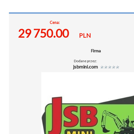
Cena:
29 750.00
PLN
Firma
Dodane przez:
jsbmini.com