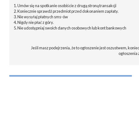
1. Umów się na spotkanie osobiście z drugą stroną transakcji
2. Koniecznie sprawdź przedmiot przed dokonaniem zapłaty.
3. Nie wysyłaj płatnych sms-ów
4. Nigdy nie płać z góry.
5. Nie udostępniaj swoich danych osobowych lub kont bankowych
Jeśli masz podejrzenia, że to ogłoszenie jest oszustwem, koniec
ogłoszenia 