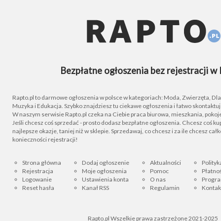
Bezpłatne ogłoszenia bez rejestracji w 
Rapto.pl to darmowe ogłoszenia w polsce w kategoriach: Moda, Zwierzęta, Dla D
Muzyka i Edukacja. Szybko znajdziesz tu ciekawe ogłoszenia i łatwo skontaktu
W naszym serwisie Rapto.pl czeka na Ciebie praca biurowa, mieszkania, pokoje
Jeśli chcesz coś sprzedać - prosto dodasz bezpłatne ogłoszenia. Chcesz coś kupi
najlepsze okazje, taniej niż w sklepie. Sprzedawaj, co chcesz i za ile chcesz cał
konieczności rejestracji!
Strona główna
Dodaj ogłoszenie
Aktualności
Polityk
Rejestracja
Moje ogłoszenia
Pomoc
Płatnoś
Logowanie
Ustawienia konta
O nas
Progra
Reset hasła
Kanał RSS
Regulamin
Kontak
Rapto.pl Wszelkie prawa zastrzeżone 2021-2025