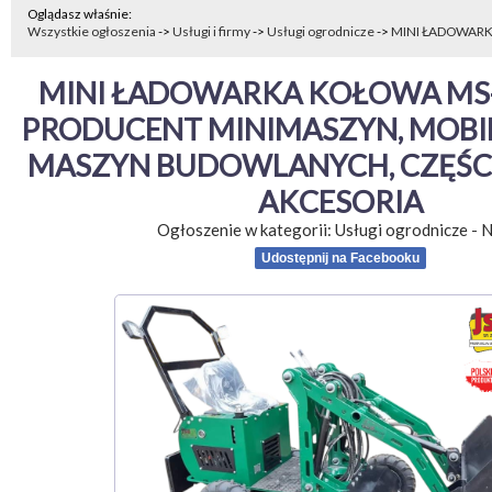
Oglądasz właśnie:
Wszystkie ogłoszenia
->
Usługi i firmy
->
Usługi ogrodnicze
->
MINI ŁADOWARK
MINI ŁADOWARKA KOŁOWA MS-L1
PRODUCENT MINIMASZYN, MOBIL
MASZYN BUDOWLANYCH, CZĘŚCI,
AKCESORIA
Ogłoszenie w kategorii:
Usługi ogrodnicze
-
N
Udostępnij na Facebooku