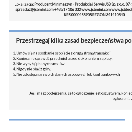
Lokalizacja:
Producent Minimaszyn - Produkcja i Serwis JSB Sp. z o.o. 87-
sprzedaz@jsbmini.com +48 517 106 332 www.jsbmini.com www.jsbtechn
KRS 0000455905 REGON 341410840
Przestrzegaj kilka zasad bezpieczeństwa po
1. Umów się na spotkanie osobiście z drugą stroną transakcji
2. Koniecznie sprawdź przedmiot przed dokonaniem zapłaty.
3. Nie wysyłaj płatnych sms-ów
4. Nigdy nie płać z góry.
5. Nie udostępniaj swoich danych osobowych lub kont bankowych
Jeśli masz podejrzenia, że to ogłoszenie jest oszustwem, koniec
ogłoszenia 