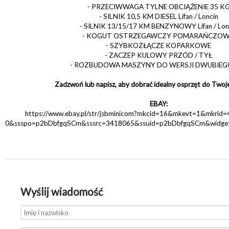
- PRZECIWWAGA TYLNE OBCIĄŻENIE 35 K
- SILNIK 10,5 KM DIESEL Lifan / Loncin
- SILNIK 13/15/17 KM BENZYNOWY Lifan / Lon
- KOGUT OSTRZEGAWCZY POMARAŃCZO
- SZYBKOZŁĄCZE KOPARKOWE
- ZACZEP KULOWY PRZÓD / TYŁ
- ROZBUDOWA MASZYNY DO WERSJI DWUBIE
Zadzwoń lub napisz, aby dobrać idealny osprzęt do Twoj
EBAY:
https://www.ebay.pl/str/jsbminicom?mkcid=16&mkevt=1&mkrid
0&ssspo=p2bDbfgqSCm&sssrc=3418065&ssuid=p2bDbfgqSCm&widge
Wyślij wiadomość