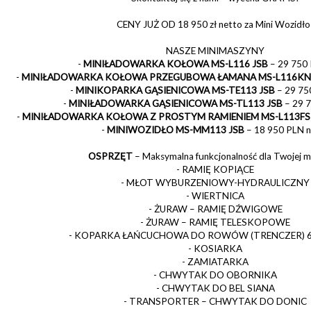
CENY JUŻ OD 18 950 zł netto za Mini Wozidło
NASZE MINIMASZYNY
-
MINIŁADOWARKA KOŁOWA MS-L116 JSB
– 29 750 
-
MINIŁADOWARKA KOŁOWA PRZEGUBOWA ŁAMANA MS-L116KN
-
MINIKOPARKA GĄSIENICOWA MS-TE113 JSB
– 29 75
-
MINIŁADOWARKA GĄSIENICOWA MS-TL113 JSB
– 29 
-
MINIŁADOWARKA KOŁOWA Z PROSTYM RAMIENIEM MS-L113FS
-
MINIWOZIDŁO MS-MM113 JSB
– 18 950 PLN n
OSPRZĘT
– Maksymalna funkcjonalność dla Twojej 
- RAMIĘ KOPIĄCE
- MŁOT WYBURZENIOWY-HYDRAULICZNY
- WIERTNICA
- ŻURAW – RAMIĘ DŹWIGOWE
- ŻURAW – RAMIĘ TELESKOPOWE
- KOPARKA ŁAŃCUCHOWA DO ROWÓW (TRENCZER) 6
- KOSIARKA
- ZAMIATARKA
- CHWYTAK DO OBORNIKA
- CHWYTAK DO BEL SIANA
- TRANSPORTER – CHWYTAK DO DONIC