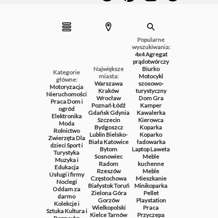
Popularne
wyszukiwania:
4x4
Agregat
prądotwórczy
Największe
Biurko
Kategorie
miasta:
Motocykl
główne:
Warszawa
szosowo-
Motoryzacja
Kraków
turystyczny
Nieruchomości
Wrocław
Dom
Gra
Praca
Dom i
Poznań
Łódź
Kamper
ogród
Gdańsk
Gdynia
Kawalerka
Elektronika
Szczecin
Kierowca
Moda
Bydgoszcz
Koparka
Rolnictwo
Lublin
Bielsko-
Koparko
Zwierzęta
Dla
Biała
Katowice
ładowarka
dzieci
Sport i
Bytom
Laptop
Laweta
Turystyka
Sosnowiec
Meble
Muzyka i
Radom
kuchenne
Edukacja
Rzeszów
Meble
Usługi i firmy
Częstochowa
Mieszkanie
Noclegi
Białystok
Toruń
Minikoparka
Oddam za
Zielona Góra
Pellet
darmo
Gorzów
Playstation
Kolekcje i
Wielkopolski
Praca
Sztuka
Kultura i
Kielce
Tarnów
Przyczepa