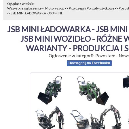
Oglądasz właśnie:
Wszystkie ogłoszenia
->
Motoryzacja
->
Przyczepy i Pojazdy użytkowe
->
Pozost
->
JSB MINI ŁADOWARKA - JSB MINI...
JSB MINI ŁADOWARKA - JSB MINI
JSB MINI WOZIDŁO - RÓŻNE WE
WARIANTY - PRODUKCJA I 
Ogłoszenie w kategorii:
Pozostałe
-
Now
Udostępnij na Facebooku