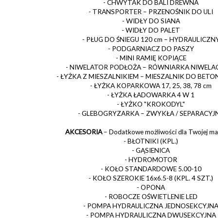
- CHWYTAK DO BALI DREWNA
- TRANSPORTER – PRZENOŚNIK DO ULI
- WIDŁY DO SIANA
- WIDŁY DO PALET
- PŁUG DO ŚNIEGU 120 cm – HYDRAULICZN
- PODGARNIACZ DO PASZY
- MINI RAMIĘ KOPIĄCE
- NIWELATOR PODŁOŻA – RÓWNIARKA NIWELA
- ŁYŻKA Z MIESZALNIKIEM – MIESZALNIK DO BETON
- ŁYŻKA KOPARKOWA 17, 25, 38, 78 cm
- ŁYŻKA ŁADOWARKA 4 W 1
- ŁYŻKO "KROKODYL"
- GLEBOGRYZARKA – ZWYKŁA / SEPARACYJ
AKCESORIA
– Dodatkowe możliwości dla Twojej ma
- BŁOTNIKI (KPL.)
- GĄSIENICA
- HYDROMOTOR
- KOŁO STANDARDOWE 5.00-10
- KOŁO SZEROKIE 16x6.5-8 (KPL. 4 SZT.)
- OPONA
- ROBOCZE OŚWIETLENIE LED
- POMPA HYDRAULICZNA JEDNOSEKCYJN
- POMPA HYDRAULICZNA DWUSEKCYJNA