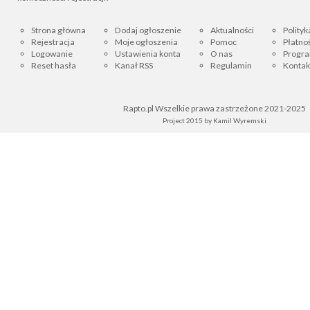
Strona główna
Dodaj ogłoszenie
Aktualności
Polityk
Rejestracja
Moje ogłoszenia
Pomoc
Płatnoś
Logowanie
Ustawienia konta
O nas
Progra
Reset hasła
Kanał RSS
Regulamin
Kontak
Rapto.pl Wszelkie prawa zastrzeżone 2021-2025
Project 2015 by
Kamil Wyremski