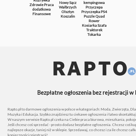
Rozrywka
Nowy Sącz
kempingowa
Zdrowie
Praca
Wałbrzych
Przyczepa
dodatkowa
Olsztyn
Przyczepka
PS4
Finansowe
Koszalin
Puzzle
Quad
Rower
Kosiarka
Szafa
Traktorek
Tokarka
Bezpłatne ogłoszenia bez rejestracji w 
Rapto.pl to darmowe ogłoszenia w polsce w kategoriach: Moda, Zwierzęta, Dla D
Muzyka i Edukacja. Szybko znajdziesz tu ciekawe ogłoszenia i łatwo skontaktu
W naszym serwisie Rapto.pl czeka na Ciebie praca biurowa, mieszkania, pokoje
Jeśli chcesz coś sprzedać - prosto dodasz bezpłatne ogłoszenia. Chcesz coś kupi
najlepsze okazje, taniej niż w sklepie. Sprzedawaj, co chcesz i za ile chcesz cał
konieczności rejestracji!