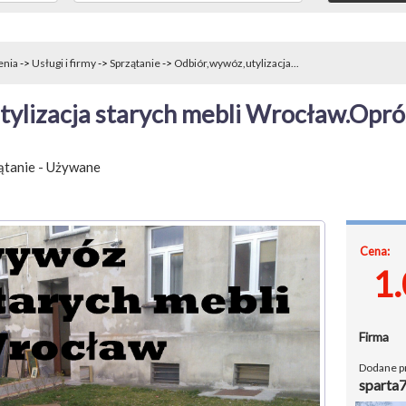
enia
->
Usługi i firmy
->
Sprzątanie
->
Odbiór,wywóz,utylizacja...
ylizacja starych mebli Wrocław.Opróż
ątanie
-
Używane
Cena:
1
Firma
Dodane p
sparta