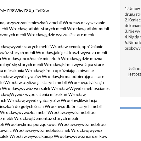
1. Umów s
g?si=ZR8WhyZ8X_uExRXw
drugą str
2. Konie
a,oczyszczanie mieszkań z mebli Wrocław.oczyszczanie
dokonani
ebli Wrocław,odbiór starych mebli Wrocław,odbiór mebli
3. Nie w
czonych mebli Wrocław,gdzie wyrzucić stare meble
4. Nigdy 
5. Nie u
ocław,wywóz starych mebli Wrocław cennik,opróżnianie
osobowyc
ywóz starych mebli Wrocław,jaki jest koszt wywozu mebli
 Wrocław,opróżnianie mieszkań Wrocław,gdzie można
ozbyć się starych mebli Wrocław,Firma wywożąca stare
Jeśli m
a mieszkania Wrocław,Firma opróżniająca piwnice
jest os
ocław,wywóz gratów Wrocław,Firma odbierająca stare
 Wrocław,utylizacja starych mebli Wrocław,utylizacja
w Wrocław,wywóz wersalek Wrocław,Wywóz meblościanek
ław,Wywóz wyposażenia mieszkań Wrocław,
czach Wrocław,wywóz gabarytów Wrocław,likwidacja
eszkań do gołych ścian Wrocław,odbiór starych mebli
 Wrocław,wywózka mebli Wrocław,wywóz mebli po
 mebli Wrocław,Demontaż starych mebli
bli Wrocław,firma porządkowa Wrocław,wywóz mebli po
e piwnic Wrocław,wywóz meblościanek Wrocław,wywóz
alek Wrocław,wywóz kanap Wrocław,wywóz narożników