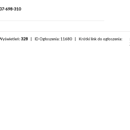
 607-698-310
Wyświetleń:
328
| ID Ogłoszenia:
11680
| Krótki link do ogłoszenia: