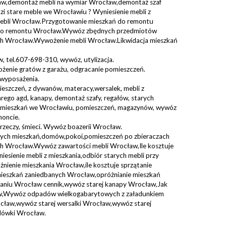
w,demontaż mebli na wymiar Wrocław,demontaż szaf
 stare meble we Wrocławiu ? Wyniesienie mebli z
ebli Wrocław.Przygotowanie mieszkań do remontu
 do remontu Wrocław.Wywóz zbędnych przedmiotów
 Wrocław.Wywożenie mebli Wrocław.Likwidacja mieszkań
, tel.607-698-310, wywóz, utylizacja.
ożenie gratów z garażu, odgracanie pomieszczeń.
wyposażenia.
mieszczeń, z dywanów, materacy,wersalek, mebli z
tarego agd, kanapy, demontaż szafy, regałów, starych
ja mieszkań we Wrocławiu, pomieszczeń, magazynów, wywóz
moncie.
 rzeczy, śmieci. Wywóz boazerii Wrocław.
nych mieszkań,domów,pokoi,pomieszczeń po zbieraczach
 Wrocław.Wywóz zawartości mebli Wrocław,Ile kosztuje
niesienie mebli z mieszkania,odbiór starych mebli przy
żnienie mieszkania Wrocław,ile kosztuje sprzątanie
mieszkań zaniedbanych Wrocław,opróżnianie mieszkań
laniu Wrocław cennik,wywóz starej kanapy Wrocław,Jak
aw,Wywóz odpadów wielkogabarytowych z załadunkiem
ław,wywóz starej wersalki Wrocław,wywóz starej
dówki Wrocław.