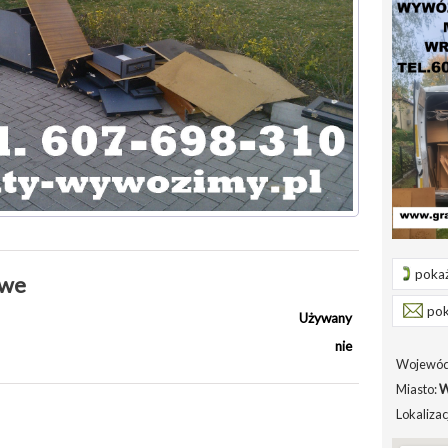
pokaż
owe
pok
Używany
nie
Wojewód
Miasto:
W
Lokalizac