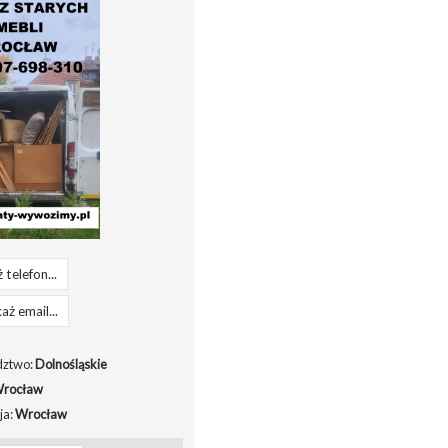
 telefon...
aż email...
ztwo:
Dolnośląskie
rocław
ja:
Wrocław