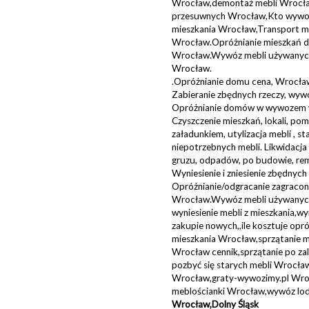
Wrocław,demontaż mebli Wrocła
przesuwnych Wrocław,Kto wywozi
mieszkania Wrocław,Transport m
Wrocław.Opróżnianie mieszkań
Wrocław.Wywóz mebli używanych
Wrocław.
.Opróżnianie domu cena, Wrocław
Zabieranie zbędnych rzeczy, wyw
Opróżnianie domów w wywozem 
Czyszczenie mieszkań, lokali, po
załadunkiem, utylizacja mebli , s
niepotrzebnych mebli. Likwidac
gruzu, odpadów, po budowie, re
Wyniesienie i zniesienie zbędnych
Opróżnianie/odgracanie zagraco
Wrocław.Wywóz mebli używanych
wyniesienie mebli z mieszkania,wy
zakupie nowych,,ile kosztuje opró
mieszkania Wrocław,sprzątanie 
Wrocław cennik,sprzątanie po za
pozbyć się starych mebli Wrocł
Wrocław,graty-wywozimy.pl Wroc
meblościanki Wrocław,wywóz lo
Wrocław,Dolny Śląsk