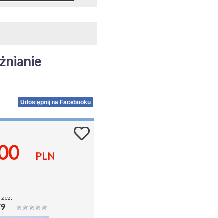
nianie 
Udostępnij na Facebooku
.00
PLN
rzez:
79