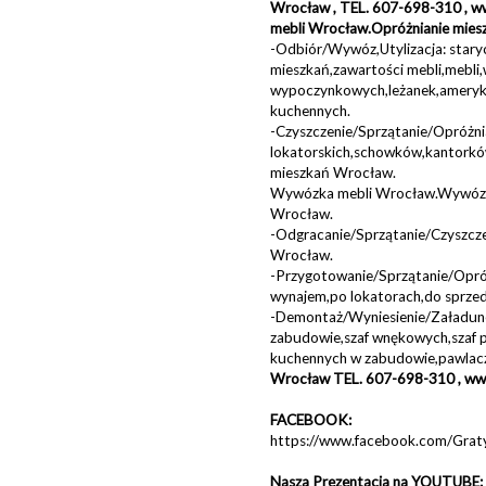
Wrocław , TEL. 607-698-310 , ww
mebli Wrocław.Opróżnianie miesz
-Odbiór/Wywóz,Utylizacja: star
mieszkań,zawartości mebli,mebli
wypoczynkowych,leżanek,amerykan
kuchennych.
-Czyszczenie/Sprzątanie/Opróżn
lokatorskich,schowków,kantork
mieszkań Wrocław.
Wywózka mebli Wrocław.Wywóz 
Wrocław.
-Odgracanie/Sprzątanie/Czyszcz
Wrocław.
-Przygotowanie/Sprzątanie/Opró
wynajem,po lokatorach,do sprze
-Demontaż/Wyniesienie/Załadune
zabudowie,szaf wnękowych,szaf 
kuchennych w zabudowie,pawlac
Wrocław TEL. 607-698-310 , ww
FACEBOOK:
https://www.facebook.com/Gra
Nasza Prezentacja na YOUTUBE: