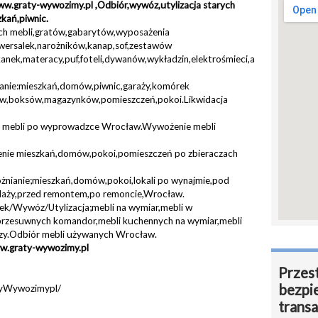
w.graty-wywozimy.pl ,Odbiór,wywóz,utylizacja starych
kań,piwnic.
ych mebli,gratów,gabarytów,wyposażenia
,wersalek,narożników,kanap,sof,zestawów
ek,materacy,puf,foteli,dywanów,wykładzin,elektrośmieci,agd,rtv,pralek,
ianie:mieszkań,domów,piwnic,garaży,komórek
ów,boksów,magazynków,pomieszczeń,pokoi.Likwidacja
mebli po wyprowadzce Wrocław.Wywożenie mebli
enie mieszkań,domów,pokoi,pomieszczeń po zbieraczach
żnianie;mieszkań,domów,pokoi,lokali po wynajmie,pod
daży,przed remontem,po remoncie,Wrocław.
k/Wywóz/Utylizacja;mebli na wymiar,mebli w
przesuwnych komandor,mebli kuchennych na wymiar,mebli
zy.Odbiór mebli używanych Wrocław.
w.graty-wywozimy.pl
Przest
bezpi
tyWywozimypl/
transa