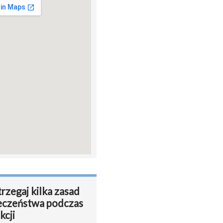
telewizorów,zmywarek,lodówek,zamrażarek,zmywarek,telewizorów,meblości
rzegaj kilka zasad
eczeństwa podczas
kcji