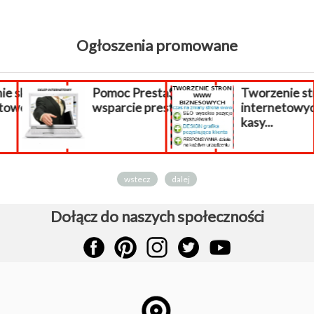
Ogłoszenia promowane
ie sklepu
Pomoc PrestaShop,
Tworzenie st
etowego.
wsparcie prestashop
internetowy
kasy...
wstecz
dalej
Dołącz do naszych społeczności