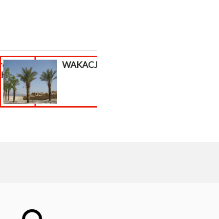
ron
WAKACJE !!!
Sklep interne
ch
płatności do
sklepu...