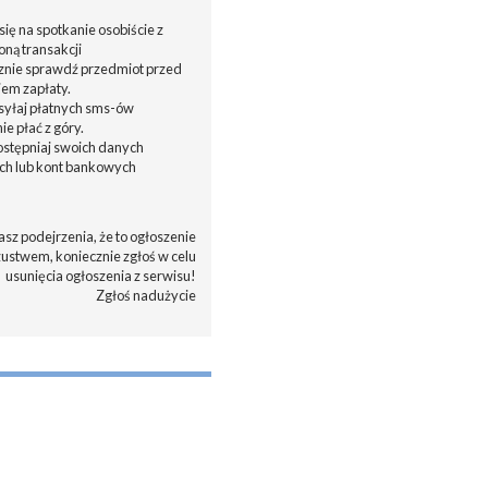
ię na spotkanie osobiście z
oną transakcji
cznie sprawdź przedmiot przed
em zapłaty.
ysyłaj płatnych sms-ów
nie płać z góry.
dostępniaj swoich danych
h lub kont bankowych
asz podejrzenia, że to ogłoszenie
zustwem, koniecznie zgłoś w celu
usunięcia ogłoszenia z serwisu!
Zgłoś nadużycie