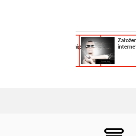
Aktualizacja
Założen
PrestaShop, migracja...
intern