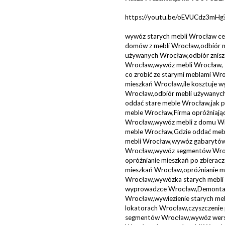
https://youtu.be/oEVUCdz3mH
wywóz starych mebli Wrocław cen
domów z mebli Wrocław,odbiór m
używanych Wrocław,odbiór znisz
Wrocław,wywóz mebli Wrocław,
co zrobić ze starymi meblami Wr
mieszkań Wrocław,ile kosztuje w
Wrocław,odbiór mebli używanych
oddać stare meble Wrocław,jak p
meble Wrocław,Firma opróżniając
Wrocław,wywóz mebli z domu Wr
meble Wrocław,Gdzie oddać meble
mebli Wrocław,wywóz gabarytó
Wrocław,wywóz segmentów Wroc
opróżnianie mieszkań po zbiera
mieszkań Wrocław,opróżnianie mi
Wrocław,wywózka starych mebli
wyprowadzce Wrocław,Demontaż
Wrocław,wywiezienie starych me
lokatorach Wrocław,czyszczeni
segmentów Wrocław,wywóz wers