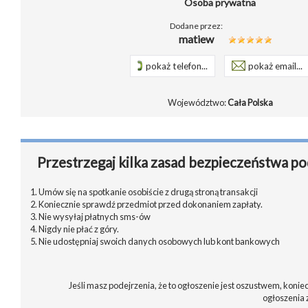
Osoba prywatna
Dodane przez:
matiew
pokaż telefon...
pokaż email...
Województwo:
Cała Polska
Przestrzegaj kilka zasad bezpieczeństwa po
1. Umów się na spotkanie osobiście z drugą stroną transakcji
2. Koniecznie sprawdź przedmiot przed dokonaniem zapłaty.
3. Nie wysyłaj płatnych sms-ów
4. Nigdy nie płać z góry.
5. Nie udostępniaj swoich danych osobowych lub kont bankowych
Jeśli masz podejrzenia, że to ogłoszenie jest oszustwem, koniec
ogłoszenia 