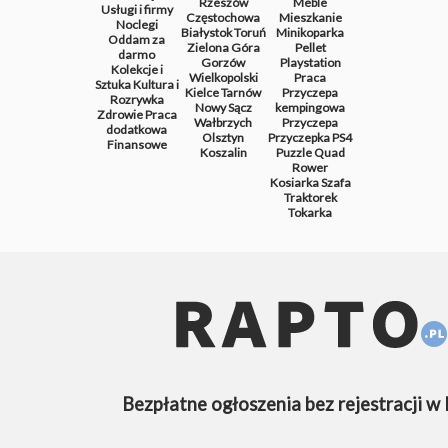
Rzeszów
Meble
Usługi i firmy
Częstochowa
Mieszkanie
Noclegi
Białystok
Toruń
Minikoparka
Oddam za
Zielona Góra
Pellet
darmo
Gorzów
Playstation
Kolekcje i
Wielkopolski
Praca
Sztuka
Kultura i
Kielce
Tarnów
Przyczepa
Rozrywka
Nowy Sącz
kempingowa
Zdrowie
Praca
Wałbrzych
Przyczepa
dodatkowa
Olsztyn
Przyczepka
PS4
Finansowe
Koszalin
Puzzle
Quad
Rower
Kosiarka
Szafa
Traktorek
Tokarka
Bezpłatne ogłoszenia bez rejestracji w 