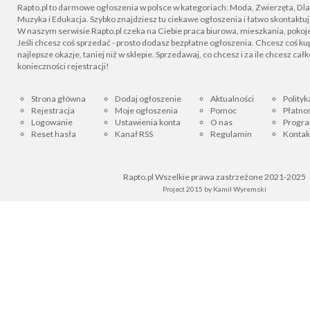
Rapto.pl to darmowe ogłoszenia w polsce w kategoriach: Moda, Zwierzęta, Dla D
Muzyka i Edukacja. Szybko znajdziesz tu ciekawe ogłoszenia i łatwo skontaktu
W naszym serwisie Rapto.pl czeka na Ciebie praca biurowa, mieszkania, pokoje
Jeśli chcesz coś sprzedać - prosto dodasz bezpłatne ogłoszenia. Chcesz coś kupi
najlepsze okazje, taniej niż w sklepie. Sprzedawaj, co chcesz i za ile chcesz cał
konieczności rejestracji!
Strona główna
Dodaj ogłoszenie
Aktualności
Polityk
Rejestracja
Moje ogłoszenia
Pomoc
Płatnoś
Logowanie
Ustawienia konta
O nas
Progra
Reset hasła
Kanał RSS
Regulamin
Kontak
Rapto.pl Wszelkie prawa zastrzeżone 2021-2025
Project 2015 by
Kamil Wyremski