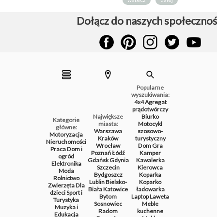
Dołącz do naszych społecznoś
Popularne
wyszukiwania:
4x4
Agregat
prądotwórczy
Największe
Biurko
Kategorie
miasta:
Motocykl
główne:
Warszawa
szosowo-
Motoryzacja
Kraków
turystyczny
Nieruchomości
Wrocław
Dom
Gra
Praca
Dom i
Poznań
Łódź
Kamper
ogród
Gdańsk
Gdynia
Kawalerka
Elektronika
Szczecin
Kierowca
Moda
Bydgoszcz
Koparka
Rolnictwo
Lublin
Bielsko-
Koparko
Zwierzęta
Dla
Biała
Katowice
ładowarka
dzieci
Sport i
Bytom
Laptop
Laweta
Turystyka
Sosnowiec
Meble
Muzyka i
Radom
kuchenne
Edukacja