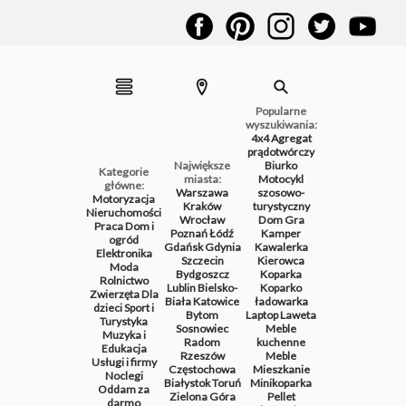
Popularne
wyszukiwania:
4x4
Agregat
prądotwórczy
Największe
Biurko
Kategorie
miasta:
Motocykl
główne:
Warszawa
szosowo-
Motoryzacja
Kraków
turystyczny
Nieruchomości
Wrocław
Dom
Gra
Praca
Dom i
Poznań
Łódź
Kamper
ogród
Gdańsk
Gdynia
Kawalerka
Elektronika
Szczecin
Kierowca
Moda
Bydgoszcz
Koparka
Rolnictwo
Lublin
Bielsko-
Koparko
Zwierzęta
Dla
Biała
Katowice
ładowarka
dzieci
Sport i
Bytom
Laptop
Laweta
Turystyka
Sosnowiec
Meble
Muzyka i
Radom
kuchenne
Edukacja
Rzeszów
Meble
Usługi i firmy
Częstochowa
Mieszkanie
Noclegi
Białystok
Toruń
Minikoparka
Oddam za
Zielona Góra
Pellet
darmo