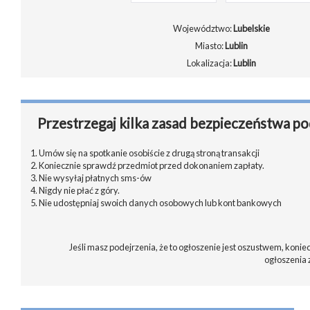
Województwo:
Lubelskie
Miasto:
Lublin
Lokalizacja:
Lublin
Przestrzegaj kilka zasad bezpieczeństwa po
1. Umów się na spotkanie osobiście z drugą stroną transakcji
2. Koniecznie sprawdź przedmiot przed dokonaniem zapłaty.
3. Nie wysyłaj płatnych sms-ów
4. Nigdy nie płać z góry.
5. Nie udostępniaj swoich danych osobowych lub kont bankowych
Jeśli masz podejrzenia, że to ogłoszenie jest oszustwem, koniec
ogłoszenia 