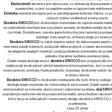
Elastyczność:
ekoskóra jest elastyczna, co ułatwia jej dopasowanie 
powierzchni, co jest szczególnie ważne w tapicerstwie meblow
Estetyka:
materiał dostępny jest w szerokiej gamie kolorów i faktur, co
różnych stylów i preferencji estetycznych.
Ekoskóra SIROCCO
jest doskonałym materiałem do tapicerowania mebli
na uszkodzenia mechaniczne oraz plamy sprawia, że idealnie nadaje się do o
czy łóżek. Dodatkowo, szeroka gama kolorystyczna i wzornicza pozwal
każdego stylu wnętrza, od klasycznego po nowocz
Ekoskóra SIROCCO
to także świetny wybór do dekorowania wnętrz
tworzenia paneli ściennych, poduszek dekoracyjnych, a nawet akcesoriów 
Jej elegancki wygląd i trwałość czynią ją idealnym materiałem do proj
unikalny charakter każdemu pomieszczeniu.
Dzięki swojej ekologiczności,
ekoskóra SIROCCO
jest przyjazna dla ś
zwiększa jej atrakcyjność wśród świadomych konsumentów. Jest to mate
nowoczesność, estetykę i funkcjonalność, stanowiąc doskonały wybór d
w domu i biurze.
Ekoskóra SIROCCO
to doskonałe rozwiązanie dla tych, którzy szukają
ekologicznego materiału do różnorodnych zastosowań. Dzięki swoim w
wytrzymałość na ścieranie, elastyczność i odporność na plamy,
skaj SIR
popularnym wyborem wśród producentów mebli, samochodów i akcesoriów
który łączy w sobie jakość i nowoczesny design, ekoskóra SIROCCO z
oczekiwania.
Cena 35 zł/mb