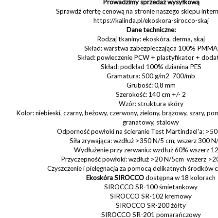
Prowadzimy sprzedaż wysyłkową
Sprawdź ofertę cenową na stronie naszego sklepu inte
https://kalinda.pl/ekoskora-sirocco-skaj
Dane techniczne:
Rodzaj tkaniny: ekoskóra, derma, skaj
Skład: warstwa zabezpieczająca 100% PMMA
Skład: powleczenie PCW + plastyfikator + doda
Skład: podkład 100% dzianina PES
Gramatura: 500 g/m2 700/mb
Grubość: 0,8 mm
Szerokość: 140 cm +/- 2
Wzór: struktura skóry
Kolor: niebieski, czarny, beżowy, czerwony, zielony, brązowy, szary, 
granatowy, stalowy
Odporność powłoki na ścieranie Test Martindael'a: >50
Siła zrywająca: wzdłuż >350 N/5 cm, wszerz 300 N
Wydłużenie przy zerwaniu: wzdłuż 60% wszerz 
Przyczepność powłoki: wzdłuż >20 N/5cm wszerz >
Czyszczenie i pielęgnacja za pomocą delikatnych środków
Ekoskóra SIROCCO
dostępna w 18 kolorach
SIROCCO SR-100 śmietankowy
SIROCCO SR-102 kremowy
SIROCCO SR-200 żółty
SIROCCO SR-201 pomarańczowy