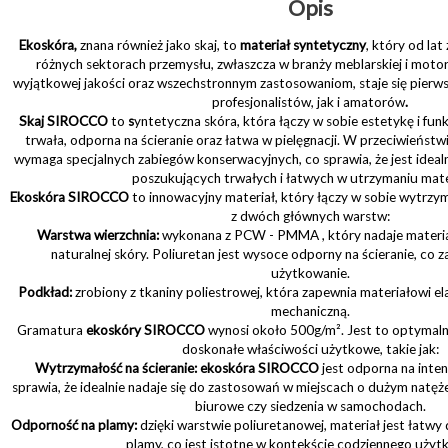
Opis
Ekoskóra,
znana również jako skaj, to
materiał syntetyczny
, który od la
różnych sektorach przemysłu, zwłaszcza w branży meblarskiej i motory
wyjątkowej jakości oraz wszechstronnym zastosowaniom, staje się pier
profesjonalistów, jak i amatorów
.
Skaj SIROCCO
to
s
yntetyczna skóra, która łączy w sobie estetykę i funk
trwała, odporna na ścieranie oraz łatwa w pielęgnacji. W przeciwieństwi
wymaga specjalnych zabiegów konserwacyjnych, co sprawia, że jest idea
poszukujących trwałych i łatwych w utrzymaniu mat
Ekoskóra SIROCCO
to innowacyjny materiał, który łączy w sobie wytrzyma
z dwóch głównych warstw:
Warstwa wierzchnia:
wykonana z PCW - PMMA , który nadaje materia
naturalnej skóry. Poliuretan jest wysoce odporny na ścieranie, co
użytkowanie.
Podkład:
zrobiony z tkaniny poliestrowej, która zapewnia materiałowi e
mechaniczną.
Gramatura
ekoskóry SIROCCO
wynosi około 500g/m². Jest to optymaln
doskonałe właściwości użytkowe, takie jak:
Wytrzymałość na ścieranie:
ekoskóra SIROCCO
jest odporna na inte
sprawia, że idealnie nadaje się do zastosowań w miejscach o dużym natęże
biurowe czy siedzenia w samochodach.
Odporność na plamy:
dzięki warstwie poliuretanowej, materiał jest łatwy 
plamy, co jest istotne w kontekście codziennego użyt