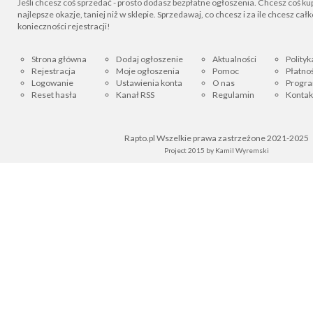
Jeśli chcesz coś sprzedać - prosto dodasz bezpłatne ogłoszenia. Chcesz coś kupi
najlepsze okazje, taniej niż w sklepie. Sprzedawaj, co chcesz i za ile chcesz cał
konieczności rejestracji!
Strona główna
Dodaj ogłoszenie
Aktualności
Polityk
Rejestracja
Moje ogłoszenia
Pomoc
Płatnoś
Logowanie
Ustawienia konta
O nas
Progra
Reset hasła
Kanał RSS
Regulamin
Kontak
Rapto.pl Wszelkie prawa zastrzeżone 2021-2025
Project 2015 by
Kamil Wyremski