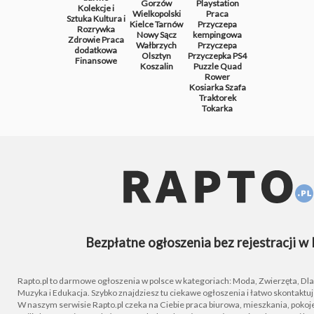
Gorzów
Playstation
Kolekcje i
Wielkopolski
Praca
Sztuka
Kultura i
Kielce
Tarnów
Przyczepa
Rozrywka
Nowy Sącz
kempingowa
Zdrowie
Praca
Wałbrzych
Przyczepa
dodatkowa
Olsztyn
Przyczepka
PS4
Finansowe
Koszalin
Puzzle
Quad
Rower
Kosiarka
Szafa
Traktorek
Tokarka
Bezpłatne ogłoszenia bez rejestracji w 
Rapto.pl to darmowe ogłoszenia w polsce w kategoriach: Moda, Zwierzęta, Dla D
Muzyka i Edukacja. Szybko znajdziesz tu ciekawe ogłoszenia i łatwo skontaktu
W naszym serwisie Rapto.pl czeka na Ciebie praca biurowa, mieszkania, pokoje