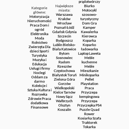
prądotwórczy
Największe
Biurko
Kategorie
miasta:
Motocykl
główne:
Warszawa
szosowo-
Motoryzacja
Kraków
turystyczny
Nieruchomości
Wrocław
Dom
Gra
Praca
Dom i
Poznań
Łódź
Kamper
ogród
Gdańsk
Gdynia
Kawalerka
Elektronika
Szczecin
Kierowca
Moda
Bydgoszcz
Koparka
Rolnictwo
Lublin
Bielsko-
Koparko
Zwierzęta
Dla
Biała
Katowice
ładowarka
dzieci
Sport i
Bytom
Laptop
Laweta
Turystyka
Sosnowiec
Meble
Muzyka i
Radom
kuchenne
Edukacja
Rzeszów
Meble
Usługi i firmy
Częstochowa
Mieszkanie
Noclegi
Białystok
Toruń
Minikoparka
Oddam za
Zielona Góra
Pellet
darmo
Gorzów
Playstation
Kolekcje i
Wielkopolski
Praca
Sztuka
Kultura i
Kielce
Tarnów
Przyczepa
Rozrywka
Nowy Sącz
kempingowa
Zdrowie
Praca
Wałbrzych
Przyczepa
dodatkowa
Olsztyn
Przyczepka
PS4
Finansowe
Koszalin
Puzzle
Quad
Rower
Kosiarka
Szafa
Traktorek
Tokarka