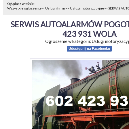
Oglądasz właśnie:
Wszystkie ogłoszenia
->
Usługi i firmy
->
Usługi motoryzacyjne
->
SERWIS AUT
SERWIS AUTOALARMÓW POGOTO
423 931 WOLA
Ogłoszenie w kategorii:
Usługi motoryzacy
Udostępnij na Facebooku