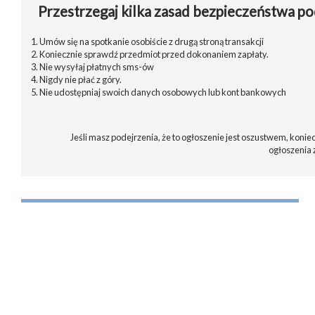
Przestrzegaj kilka zasad bezpieczeństwa po
1. Umów się na spotkanie osobiście z drugą stroną transakcji
2. Koniecznie sprawdź przedmiot przed dokonaniem zapłaty.
3. Nie wysyłaj płatnych sms-ów
4. Nigdy nie płać z góry.
5. Nie udostępniaj swoich danych osobowych lub kont bankowych
Jeśli masz podejrzenia, że to ogłoszenie jest oszustwem, koniec
ogłoszenia 