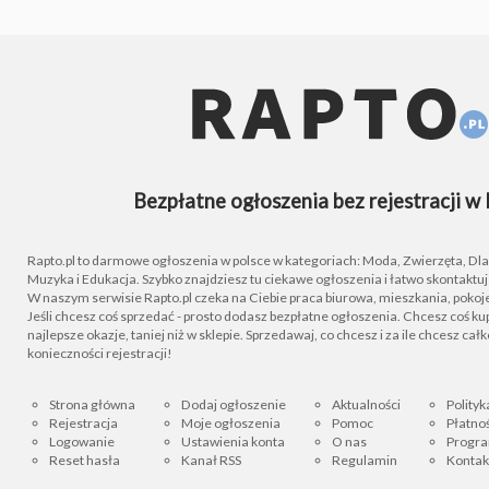
Bezpłatne ogłoszenia bez rejestracji w 
Rapto.pl to darmowe ogłoszenia w polsce w kategoriach: Moda, Zwierzęta, Dla D
Muzyka i Edukacja. Szybko znajdziesz tu ciekawe ogłoszenia i łatwo skontaktu
W naszym serwisie Rapto.pl czeka na Ciebie praca biurowa, mieszkania, pokoje
Jeśli chcesz coś sprzedać - prosto dodasz bezpłatne ogłoszenia. Chcesz coś kupi
najlepsze okazje, taniej niż w sklepie. Sprzedawaj, co chcesz i za ile chcesz cał
konieczności rejestracji!
Strona główna
Dodaj ogłoszenie
Aktualności
Polityk
Rejestracja
Moje ogłoszenia
Pomoc
Płatnoś
Logowanie
Ustawienia konta
O nas
Progra
Reset hasła
Kanał RSS
Regulamin
Kontak