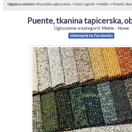
Oglądasz właśnie:
Wszystkie ogłoszenia
->
Dom i ogród
->
Meble
->
Puente, tkan
Puente, tkanina tapicerska, o
Ogłoszenie w kategorii:
Meble
-
Nowe
Udostępnij na Facebooku