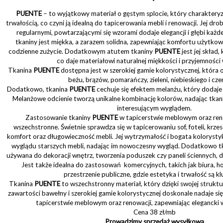
PUENTE
– to wyjątkowy materiał o gęstym splocie, który charakteryz
trwałością, co czyni ją idealną do tapicerowania mebli i renowacji. Jej drob
regularnymi, powtarzającymi się wzorami dodaje elegancji i głębi każ
tkaniny jest miękka, a zarazem solidna, zapewniając komfortu użytkow
codzienne zużycie. Dodatkowym atutem tkaniny
PUENTE
jest jej skład
co daje materiałowi naturalnej miękkości i przyjemności
Tkanina
PUENTE
dostępna jest w szerokiej gamie kolorystycznej, która 
beżu, brązów, pomarańczy, zieleni, niebieskiego i cze
Dodatkowo, tkanina
PUENTE
cechuje się efektem melanżu, który dodaje 
Melanżowe odcienie tworzą unikalne kombinację kolorów, nadając tkani
interesującym wyglądem.
Zastosowanie tkaniny
PUENTE
w tapicerstwie meblowym oraz reno
wszechstronne. Świetnie sprawdza się w tapicerowaniu sof, foteli, krzes
komfort oraz długowieczność mebli. Jej wytrzymałość i bogata kolorysty
wyglądu starszych mebli, nadając im nowoczesny wygląd. Dodatkowo t
używana do dekoracji wnętrz, tworzenia poduszek czy paneli ściennych, 
Jest także idealna do zastosowań komercyjnych, takich jak biura, hot
przestrzenie publiczne, gdzie estetyka i trwałość są k
Tkanina
PUENTE
to wszechstronny materiał, który dzięki swojej strukt
zawartości bawełny i szerokiej gamie kolorystycznej doskonale nadaje s
tapicerstwie meblowym oraz renowacji, zapewniając elegancki w
Cena 38 zł/mb
Prowadzimy sprzedaż wysyłkową