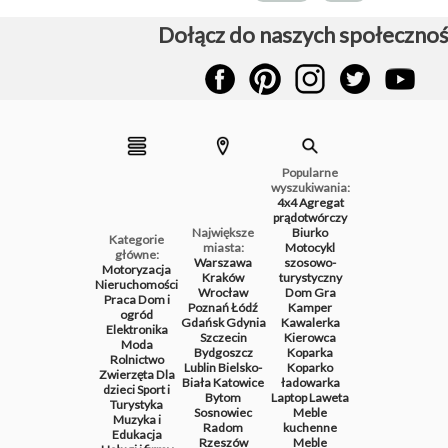
Dołącz do naszych społecznoś
Popularne
wyszukiwania:
4x4
Agregat
prądotwórczy
Największe
Biurko
Kategorie
miasta:
Motocykl
główne:
Warszawa
szosowo-
Motoryzacja
Kraków
turystyczny
Nieruchomości
Wrocław
Dom
Gra
Praca
Dom i
Poznań
Łódź
Kamper
ogród
Gdańsk
Gdynia
Kawalerka
Elektronika
Szczecin
Kierowca
Moda
Bydgoszcz
Koparka
Rolnictwo
Lublin
Bielsko-
Koparko
Zwierzęta
Dla
Biała
Katowice
ładowarka
dzieci
Sport i
Bytom
Laptop
Laweta
Turystyka
Sosnowiec
Meble
Muzyka i
Radom
kuchenne
Edukacja
Rzeszów
Meble