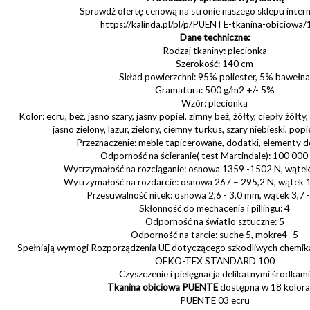
Sprawdź ofertę cenową na stronie naszego sklepu inte
https://kalinda.pl/pl/p/PUENTE-tkanina-obiciowa
Dane techniczne:
Rodzaj tkaniny: plecionka
Szerokość: 140 cm
Skład powierzchni: 95% poliester, 5% bawełna
Gramatura: 500 g/m2 +/- 5%
Wzór: plecionka
Kolor: ecru, beż, jasno szary, jasny popiel, zimny beż, żółty, ciepły żółty
jasno zielony, lazur, zielony, ciemny turkus, szary niebieski, popi
Przeznaczenie: meble tapicerowane, dodatki, elementy d
Odporność na ścieranie( test Martindale): 100 000 
Wytrzymałość na rozciąganie: osnowa 1359 -1502 N, wąte
Wytrzymałość na rozdarcie: osnowa 267 – 295,2 N, wątek 
Przesuwalność nitek: osnowa 2,6 - 3,0 mm, wątek 3,7 
Skłonność do mechacenia i pillingu: 4
Odporność na światło sztuczne: 5
Odporność na tarcie: suche 5, mokre4- 5
Spełniają wymogi Rozporządzenia UE dotyczącego szkodliwych chemika
OEKO-TEX STANDARD 100
Czyszczenie i pielęgnacja delikatnymi środkami
Tkanina obiciowa PUENTE
dostępna w 18 kolora
PUENTE 03 ecru