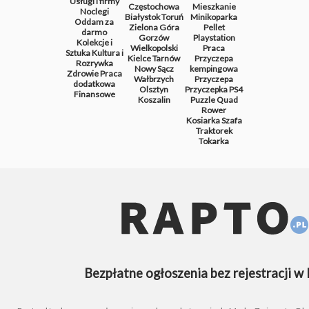
Usługi i firmy
Częstochowa
Mieszkanie
Noclegi
Białystok
Toruń
Minikoparka
Oddam za
Zielona Góra
Pellet
darmo
Gorzów
Playstation
Kolekcje i
Wielkopolski
Praca
Sztuka
Kultura i
Kielce
Tarnów
Przyczepa
Rozrywka
Nowy Sącz
kempingowa
Zdrowie
Praca
Wałbrzych
Przyczepa
dodatkowa
Olsztyn
Przyczepka
PS4
Finansowe
Koszalin
Puzzle
Quad
Rower
Kosiarka
Szafa
Traktorek
Tokarka
Bezpłatne ogłoszenia bez rejestracji w 