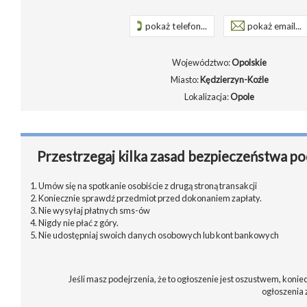
pokaż telefon...
pokaż email...
Województwo:
Opolskie
Miasto:
Kędzierzyn-Koźle
Lokalizacja:
Opole
Przestrzegaj kilka zasad bezpieczeństwa po
1. Umów się na spotkanie osobiście z drugą stroną transakcji
2. Koniecznie sprawdź przedmiot przed dokonaniem zapłaty.
3. Nie wysyłaj płatnych sms-ów
4. Nigdy nie płać z góry.
5. Nie udostępniaj swoich danych osobowych lub kont bankowych
Jeśli masz podejrzenia, że to ogłoszenie jest oszustwem, koniec
ogłoszenia 