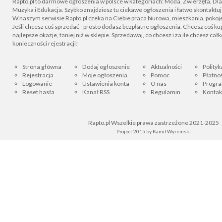
Rapto.pl to darmowe ogłoszenia w polsce w kategoriach: Moda, Zwierzęta, Dla D
Muzyka i Edukacja. Szybko znajdziesz tu ciekawe ogłoszenia i łatwo skontaktu
W naszym serwisie Rapto.pl czeka na Ciebie praca biurowa, mieszkania, pokoje
Jeśli chcesz coś sprzedać - prosto dodasz bezpłatne ogłoszenia. Chcesz coś kupi
najlepsze okazje, taniej niż w sklepie. Sprzedawaj, co chcesz i za ile chcesz cał
konieczności rejestracji!
Strona główna
Dodaj ogłoszenie
Aktualności
Polityk
Rejestracja
Moje ogłoszenia
Pomoc
Płatnoś
Logowanie
Ustawienia konta
O nas
Progra
Reset hasła
Kanał RSS
Regulamin
Kontak
Rapto.pl Wszelkie prawa zastrzeżone 2021-2025
Project 2015 by
Kamil Wyremski