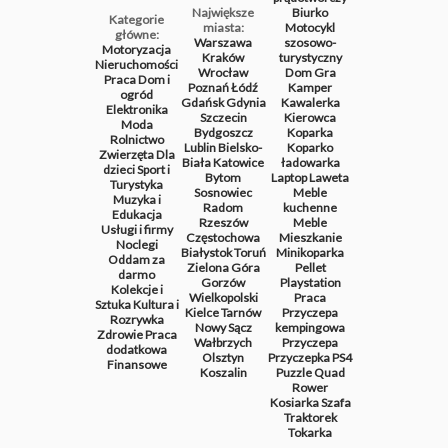
Największe
Biurko
Kategorie
miasta:
Motocykl
główne:
Warszawa
szosowo-
Motoryzacja
Kraków
turystyczny
Nieruchomości
Wrocław
Dom
Gra
Praca
Dom i
Poznań
Łódź
Kamper
ogród
Gdańsk
Gdynia
Kawalerka
Elektronika
Szczecin
Kierowca
Moda
Bydgoszcz
Koparka
Rolnictwo
Lublin
Bielsko-
Koparko
Zwierzęta
Dla
Biała
Katowice
ładowarka
dzieci
Sport i
Bytom
Laptop
Laweta
Turystyka
Sosnowiec
Meble
Muzyka i
Radom
kuchenne
Edukacja
Rzeszów
Meble
Usługi i firmy
Częstochowa
Mieszkanie
Noclegi
Białystok
Toruń
Minikoparka
Oddam za
Zielona Góra
Pellet
darmo
Gorzów
Playstation
Kolekcje i
Wielkopolski
Praca
Sztuka
Kultura i
Kielce
Tarnów
Przyczepa
Rozrywka
Nowy Sącz
kempingowa
Zdrowie
Praca
Wałbrzych
Przyczepa
dodatkowa
Olsztyn
Przyczepka
PS4
Finansowe
Koszalin
Puzzle
Quad
Rower
Kosiarka
Szafa
Traktorek
Tokarka