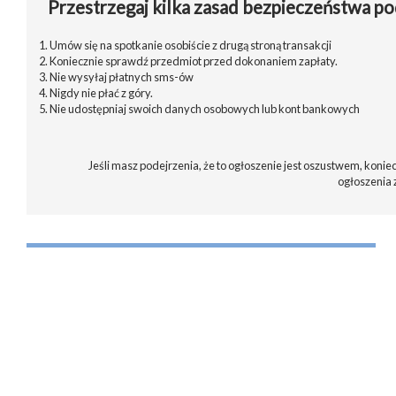
Przestrzegaj kilka zasad bezpieczeństwa po
1. Umów się na spotkanie osobiście z drugą stroną transakcji
2. Koniecznie sprawdź przedmiot przed dokonaniem zapłaty.
3. Nie wysyłaj płatnych sms-ów
4. Nigdy nie płać z góry.
5. Nie udostępniaj swoich danych osobowych lub kont bankowych
Jeśli masz podejrzenia, że to ogłoszenie jest oszustwem, koniec
ogłoszenia 