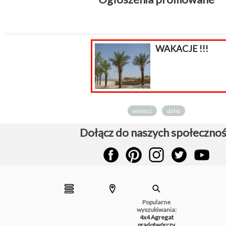
WAKACJE !!!
wstecz
dalej
Dołącz do naszych społecznoś
Popularne
wyszukiwania:
4x4
Agregat
prądotwórczy