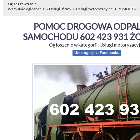
Oglądasz właśnie:
Wszystkie ogłoszenia
->
Usługi i firmy
->
Usługi motoryzacyjne
->
POMOC DROG
POMOC DROGOWA ODPALE
SAMOCHODU 602 423 931 Ż
Ogłoszenie w kategorii:
Usługi motoryzacy
Udostępnij na Facebooku