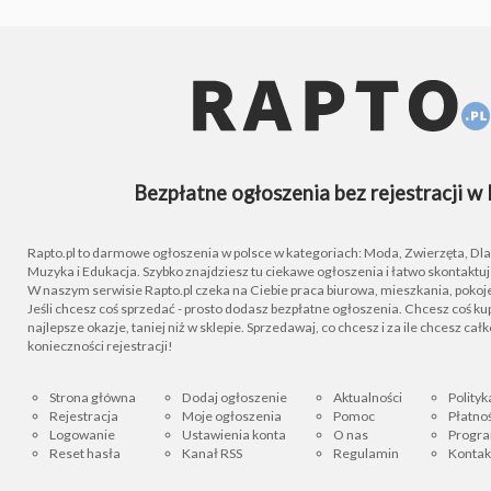
Bezpłatne ogłoszenia bez rejestracji w 
Rapto.pl to darmowe ogłoszenia w polsce w kategoriach: Moda, Zwierzęta, Dla D
Muzyka i Edukacja. Szybko znajdziesz tu ciekawe ogłoszenia i łatwo skontaktu
W naszym serwisie Rapto.pl czeka na Ciebie praca biurowa, mieszkania, pokoje
Jeśli chcesz coś sprzedać - prosto dodasz bezpłatne ogłoszenia. Chcesz coś kupi
najlepsze okazje, taniej niż w sklepie. Sprzedawaj, co chcesz i za ile chcesz cał
konieczności rejestracji!
Strona główna
Dodaj ogłoszenie
Aktualności
Polityk
Rejestracja
Moje ogłoszenia
Pomoc
Płatnoś
Logowanie
Ustawienia konta
O nas
Progra
Reset hasła
Kanał RSS
Regulamin
Kontak